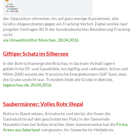
der Opposition stimmten, bis auf ganz wenige Ausnahmen, alle
GroKo-Abgeordneten gegen ein Fracking-Verbot. Dabei wollen laut
jüngsten Umfragen 80 % der bundesdeutschen Bevölkerung Fracking
nicht
via Umweltinstitut München, 28.04.2016
Giftiger Schatz im Silbersee
In der Bohrschlammgrube Brüchau in Sachsen-Anhalt lagern
gefährliche Öl- und Gasabfälle, hochgiftig und radioaktiv. Schon seit
Mitte 2000 wusste der französische Energiekonzern GdF Suez, dass
die Grube undicht war. Trotzdem blieb die Grube in Betrieb.
tagesschau.de, 20.04.2016
Saubermänner: Volles Rohr illegal
Rohre in Stand setzen, Armaturen und derlei, die ihnen die
Gasindustrie auf den geschotterten Platz in der Gemeinde
Neuenkirchen bei Soltau brachte. Aber dummerweise hat die
Firma
Arens aus Saterland
»vergessen«, ihr Gewerbe im Heidekreis