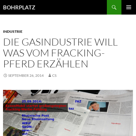
Zum
Suchen
BOHRPLATZ
Inhalt
PRIMÄR
springen
MENÜ
INDUSTRIE
DIE GASINDUSTRIE WILL
WAS VOM FRACKING-
PFERD ERZÄHLEN
SEPTEMBER 26, 2014
CS