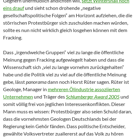
Gegnern unermüdlich andichten will,
setzt Wintershall noch
eins drauf
und sieht schon drohende „negative
gesellschaftspolitische Folgen“ am Horizont aufziehen, die die
störrischen Protestbürger sich zuschulden machen würden,
sollte es nun nicht wirklich gleich losgehen können mit dem
Fracking.
Dass „irgendwelche Gruppen“ viel zu lange die öffentliche
Meinung gegen Fracking aufgewiegelt haben und dass die
Wissenschaft sich „viel zu lange vornehm zurückgehalten“
habe und die Politik viel zu viel auf die öffentliche Meinung
gebe, lässt
panorama
dann noch Horst Rüter sagen. Rüter ist
Geologe, Manager in
mehreren Ölindustrie assoziierten
Unternehmen
und Träger des
Schlumberger Award 2005
und
somit völlig frei von jeglichen Interessenkonflikten. Dieser
Mann muss es wissen: Protestbürger also seien Schuld daran,
dass die vornehmsten Geologen Deutschlands bei der
Regierung kein Gehör fänden. Dass politische Entscheider,
gewählte Volksvertreter zuallererst auf das Volk zu hören