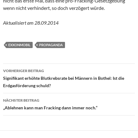
nicht das erste Mal, dass eine pro-Fracking-Gesetzgebung
wenn nicht verhindert, so doch verzögert würde.
Aktualisiert am 28.09.2014
EXXONMOBIL
PROPAGANDA
Beitragsnavigation
VORHERIGER BEITRAG
Signifikant erhöhte Blutkrebsrate bei Männern in Bothel: Ist die
Erdgasförderung schuld?
NÄCHSTER BEITRAG
„Ablehnen kann man Fracking dann immer noch.“