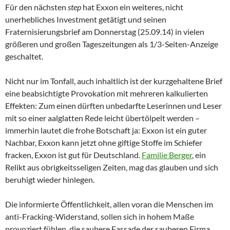
Für den nächsten
step
hat Exxon ein weiteres, nicht
unerhebliches Investment getätigt und seinen
Fraternisierungsbrief am Donnerstag (25.09.14) in vielen
größeren und großen Tageszeitungen als 1/3-Seiten-Anzeige
geschaltet.
Nicht nur im Tonfall, auch inhaltlich ist der kurzgehaltene Brief
eine beabsichtigte Provokation mit mehreren kalkulierten
Effekten: Zum einen dürften unbedarfte Leserinnen und Leser
mit so einer aalglatten Rede leicht übertölpelt werden –
immerhin lautet die frohe Botschaft ja: Exxon ist ein guter
Nachbar, Exxon kann jetzt ohne giftige Stoffe im Schiefer
fracken, Exxon ist gut für Deutschland.
Familie Berger
, ein
Relikt aus obrigkeitsseligen Zeiten, mag das glauben und sich
beruhigt wieder hinlegen.
Die informierte Öffentlichkeit, allen voran die Menschen im
anti-Fracking-Widerstand, sollen sich in hohem Maße
provoziert fühlen, die saubere Fassade der sauberen Firma