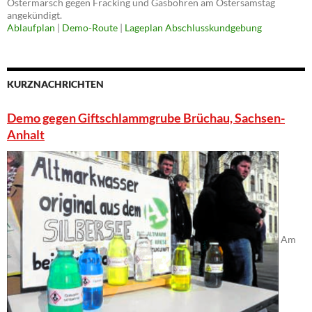
Ostermarsch gegen Fracking und Gasbohren am Ostersamstag
angekündigt.
Ablaufplan
|
Demo-Route
|
Lageplan Abschlusskundgebung
KURZNACHRICHTEN
Demo gegen Giftschlammgrube Brüchau, Sachsen-
Anhalt
Am