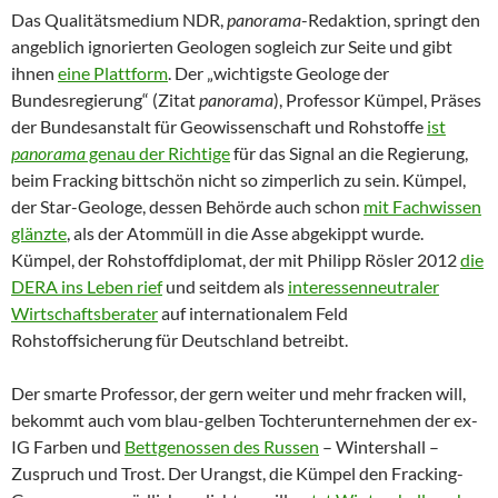
Das Qualitätsmedium NDR,
panorama
-Redaktion, springt den
angeblich ignorierten Geologen sogleich zur Seite und gibt
ihnen
eine Plattform
. Der „wichtigste Geologe der
Bundesregierung“ (Zitat
panorama
), Professor Kümpel, Präses
der Bundesanstalt für Geowissenschaft und Rohstoffe
ist
panorama
genau der Richtige
für das Signal an die Regierung,
beim Fracking bittschön nicht so zimperlich zu sein. Kümpel,
der Star-Geologe, dessen Behörde auch schon
mit Fachwissen
glänzte
, als der Atommüll in die Asse abgekippt wurde.
Kümpel, der Rohstoffdiplomat, der mit Philipp Rösler 2012
die
DERA ins Leben rief
und seitdem als
interessenneutraler
Wirtschaftsberater
auf internationalem Feld
Rohstoffsicherung für Deutschland betreibt.
Der smarte Professor, der gern weiter und mehr fracken will,
bekommt auch vom blau-gelben Tochterunternehmen der ex-
IG Farben und
Bettgenossen des Russen
– Wintershall –
Zuspruch und Trost. Der Urangst, die Kümpel den Fracking-