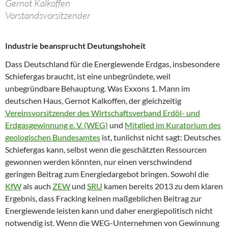
Gernot Kalkoffen
Vorstandsvorsitzender
Industrie beansprucht Deutungshoheit
Dass Deutschland für die Energiewende Erdgas, insbesondere
Schiefergas braucht, ist eine unbegründete, weil
unbegründbare Behauptung. Was Exxons 1. Mann im
deutschen Haus, Gernot Kalkoffen, der gleichzeitig
Vereinsvorsitzender des Wirtschaftsverband Erdöl- und
Erdgasgewinnung e. V. (WEG)
und
Mitglied im Kuratorium des
geologischen Bundesamtes
ist, tunlichst nicht sagt: Deutsches
Schiefergas kann, selbst wenn die geschätzten Ressourcen
gewonnen werden könnten, nur einen verschwindend
geringen Beitrag zum Energiedargebot bringen. Sowohl die
KfW
als auch
ZEW
und
SRU
kamen bereits 2013 zu dem klaren
Ergebnis, dass Fracking keinen maßgeblichen Beitrag zur
Energiewende leisten kann und daher energiepolitisch nicht
notwendig ist. Wenn die WEG-Unternehmen von Gewinnung