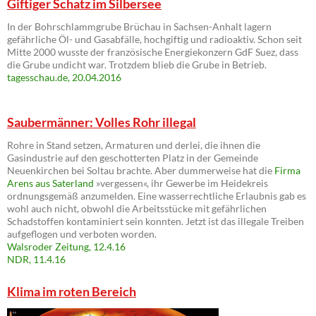
Giftiger Schatz im Silbersee
In der Bohrschlammgrube Brüchau in Sachsen-Anhalt lagern
gefährliche Öl- und Gasabfälle, hochgiftig und radioaktiv. Schon seit
Mitte 2000 wusste der französische Energiekonzern GdF Suez, dass
die Grube undicht war. Trotzdem blieb die Grube in Betrieb.
tagesschau.de, 20.04.2016
Saubermänner: Volles Rohr illegal
Rohre in Stand setzen, Armaturen und derlei, die ihnen die
Gasindustrie auf den geschotterten Platz in der Gemeinde
Neuenkirchen bei Soltau brachte. Aber dummerweise hat die
Firma
Arens aus Saterland
»vergessen«, ihr Gewerbe im Heidekreis
ordnungsgemäß anzumelden. Eine wasserrechtliche Erlaubnis gab es
wohl auch nicht, obwohl die Arbeitsstücke mit gefährlichen
Schadstoffen kontaminiert sein konnten. Jetzt ist das illegale Treiben
aufgeflogen und verboten worden.
Walsroder Zeitung, 12.4.16
NDR, 11.4.16
Klima im roten Bereich