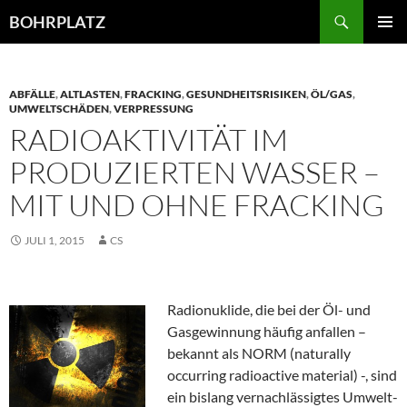
Zum
Suchen
BOHRPLATZ
Inhalt
PRIMÄR
springen
MENÜ
ABFÄLLE
,
ALTLASTEN
,
FRACKING
,
GESUNDHEITSRISIKEN
,
ÖL/GAS
,
UMWELTSCHÄDEN
,
VERPRESSUNG
RADIOAKTIVITÄT IM
PRODUZIERTEN WASSER –
MIT UND OHNE FRACKING
JULI 1, 2015
CS
Radionuklide, die bei der Öl- und
Gasgewinnung häufig anfallen –
bekannt als NORM (naturally
occurring radioactive material) -, sind
ein bislang vernachlässigtes Umwelt-