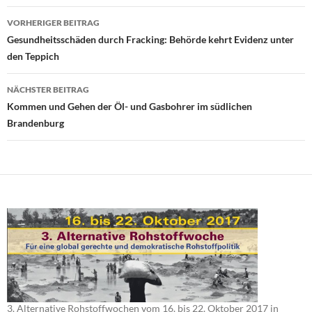
Beitragsnavigation
VORHERIGER BEITRAG
Gesundheitsschäden durch Fracking: Behörde kehrt Evidenz unter
den Teppich
NÄCHSTER BEITRAG
Kommen und Gehen der Öl- und Gasbohrer im südlichen
Brandenburg
3. Alternative Rohstoffwochen vom 16. bis 22. Oktober 2017 in