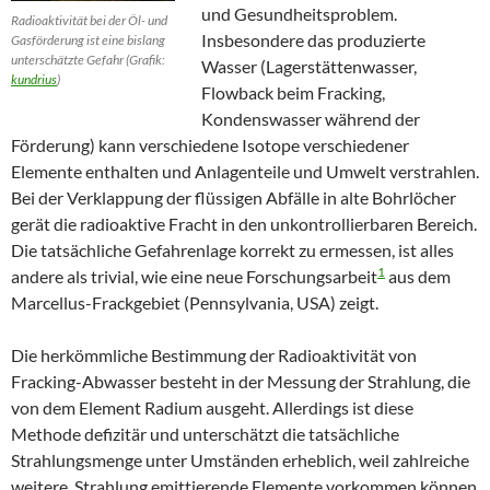
und Gesundheitsproblem.
Radioaktivität bei der Öl- und
Insbesondere das produzierte
Gasförderung ist eine bislang
unterschätzte Gefahr (Grafik:
Wasser (Lagerstättenwasser,
kundrius
)
Flowback beim Fracking,
Kondenswasser während der
Förderung) kann verschiedene Isotope verschiedener
Elemente enthalten und Anlagenteile und Umwelt verstrahlen.
Bei der Verklappung der flüssigen Abfälle in alte Bohrlöcher
gerät die radioaktive Fracht in den unkontrollierbaren Bereich.
Die tatsächliche Gefahrenlage korrekt zu ermessen, ist alles
1
andere als trivial, wie eine neue Forschungsarbeit
aus dem
Marcellus-Frackgebiet (Pennsylvania, USA) zeigt.
Die herkömmliche Bestimmung der Radioaktivität von
Fracking-Abwasser besteht in der Messung der Strahlung, die
von dem Element Radium ausgeht. Allerdings ist diese
Methode defizitär und unterschätzt die tatsächliche
Strahlungsmenge unter Umständen erheblich, weil zahlreiche
weitere, Strahlung emittierende Elemente vorkommen können