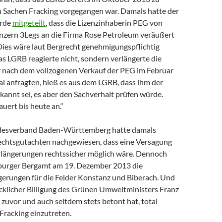
n Sachen Fracking vorgegangen war. Damals hatte der
rde
mitgeteilt
, dass die Lizenzinhaberin PEG von
zern 3Legs an die Firma Rose Petroleum veräußert
Dies wäre laut Bergrecht genehmigungspflichtig
s LGRB reagierte nicht, sondern verlängerte die
ir nach dem vollzogenen Verkauf der PEG im Februar
l anfragten, hieß es aus dem LGRB, dass ihm der
kannt sei, es aber den Sachverhalt prüfen würde.
uert bis heute an.“
esverband Baden-Württemberg hatte damals
Rechtsgutachten nachgewiesen, dass eine Versagung
rlängerungen rechtssicher möglich wäre. Dennoch
burger Bergamt am 19. Dezember 2013 die
gerungen für die Felder Konstanz und Biberach. Und
cklicher Billigung des Grünen Umweltministers Franz
r zuvor und auch seitdem stets betont hat, total
Fracking einzutreten.