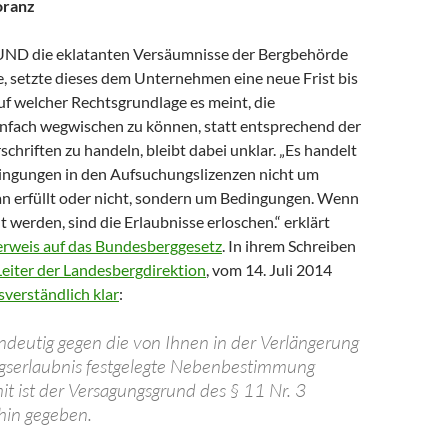
oranz
ND die eklatanten Versäumnisse der Bergbehörde
e, setzte dieses dem Unternehmen eine neue Frist bis
uf welcher Rechtsgrundlage es meint, die
nfach wegwischen zu können, statt entsprechend der
schriften zu handeln, bleibt dabei unklar. „Es handelt
dingungen in den Aufsuchungslizenzen nicht um
an erfüllt oder nicht, sondern um Bedingungen. Wenn
lt werden, sind die Erlaubnisse erloschen.“ erklärt
rweis auf das Bundesberggesetz
. In ihrem Schreiben
Leiter der Landesbergdirektion
, vom 14. Juli 2014
verständlich klar
:
ndeutig gegen die von Ihnen in der Verlängerung
gserlaubnis festgelegte Nebenbestimmung
it ist der Versagungsgrund des § 11 Nr. 3
hin gegeben.