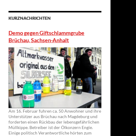
KURZNACHRICHTEN
Demo gegen Giftschlammgrube
Brüchau, Sachsen-Anhalt
Am 16. Februar fuhren ca. 50 Anwohner und ihre
Unterstützer aus Brüchau nach Magdeburg und
forderten einen Rückbau der lebensgefährlichen
Müllkippe. Betreiber ist der Ölkonzern Engie.
Einige politisch Verantwortliche hörten zum