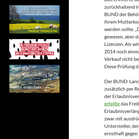
zurückhaltend i
BUND der Behö
ihrem Mutterkon
werden sollte. „
gewesen, aber da
Lizenzen. Als w
2014 noch einma
Verkauf nicht be
Diese Prüfung da
Der BUND-Land
zusätzlich per 
der Erlaubnisve
erteilte
das Frei
Erlaubnisverlän
zwar mit ausdrü
Untersteller, de
ernsthaft gegen 