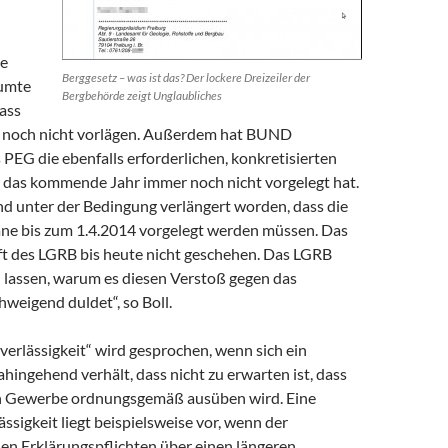
n
ie
Berggesetz – was ist das? Der lockere Dreizeiler der
umte
Bergbehörde zeigt Unglaubliches
dass
 noch nicht vorlägen. Außerdem hat BUND
 PEG die ebenfalls erforderlichen, konkretisierten
r das kommende Jahr immer noch nicht vorgelegt hat.
nd unter der Bedingung verlängert worden, dass die
äne bis zum 1.4.2014 vorgelegt werden müssen. Das
ft des LGRB bis heute nicht geschehen. Das LGRB
n lassen, warum es diesen Verstoß gegen das
chweigend duldet“, so Boll.
erlässigkeit“ wird gesprochen, wenn sich ein
ingehend verhält, dass nicht zu erwarten ist, dass
in Gewerbe ordnungsgemäß ausüben wird. Eine
ssigkeit liegt beispielsweise vor, wenn der
nen Erklärungspflichten über einen längeren