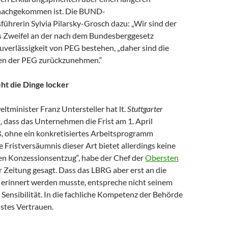
 nachgekommen ist. Die BUND-
ührerin Sylvia Pilarsky-Grosch dazu: „Wir sind der
s Zweifel an der nach dem Bundesberggesetz
uverlässigkeit von PEG bestehen, „daher sind die
en der PEG zurückzunehmen.“
eht die Dinge locker
tminister Franz Untersteller hat lt.
Stuttgarter
t
, dass das Unternehmen die Frist am 1. April
ß, ohne ein konkretisiertes Arbeitsprogramm
e Fristversäumnis dieser Art bietet allerdings keine
en Konzessionsentzug“, habe der Chef der
Obersten
 Zeitung gesagt. Dass das LBRG aber erst an die
 erinnert werden musste, entspreche nicht seinem
Sensibilität. In die fachliche Kompetenz der Behörde
lstes Vertrauen.