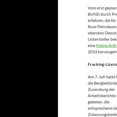
Vom erst geplan
BUND durch Pre
erfahren, die fü
Rose Petroleum 
obersten Dienst
Untersteller be
eine
Kleine Anf
2014 hervorgeht
Fracking-Lizen
Am 7. Juli hatte 
die Bergbehörd
Zusendung der
Arbeitsberichte
gebeten, die
entsprechend d
Zulassungsbedi