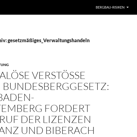
BERGBAU-RISIKEN
hiv: gesetzmäßiges_Verwaltungshandeln
TUNG
LÖSE VERSTÖSSE G
BUNDESBERGGESETZ: B
ADEN-W
MBERG FORDERT W
F DER LIZENZEN K
NZ UND BIBERACH