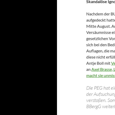
Skandalöse Ign
Nachdem der BU
aufgedeckt hatt
Mitte August. A
Versäumnisse ei
gesetzlichen Vor
sich bei den Be
Auflagen, die m
diese nicht erfül
Antje Boll mit
Ve
an
Axel Brasse, 
macht sie unmiss
Die PEG hat ei
der Aufsuchun
verstoßen. Som
BBergG weiter