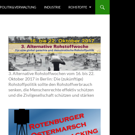
POLITIK&VERWALTUNG
INDUSTRIE
ROHSTOFFE
3. Alternative Rohstoffwochen vom 16. bis 22.
Oktober 2017 in Berlin: Die (zukünftige)
Rohstoffpolitik sollte den Rohstoffverbrauch
senken, die Menschenrechte effektiv schützen
und die Zivilgesellschaft schützen und stärken