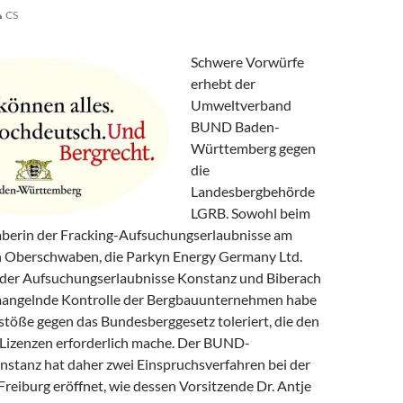
CS
Schwere Vorwürfe
erhebt der
Umweltverband
BUND Baden-
Württemberg gegen
die
Landesbergbehörde
LGRB. Sowohl beim
aberin der Fracking-Aufsuchungserlaubnisse am
 Oberschwaben, die Parkyn Energy Germany Ltd.
e der Aufsuchungserlaubnisse Konstanz und Biberach
 mangelnde Kontrolle der Bergbauunternehmen habe
stöße gegen das Bundesberggesetz toleriert, die den
 Lizenzen erforderlich mache. Der BUND-
stanz hat daher zwei Einspruchsverfahren bei der
reiburg eröffnet, wie dessen Vorsitzende Dr. Antje