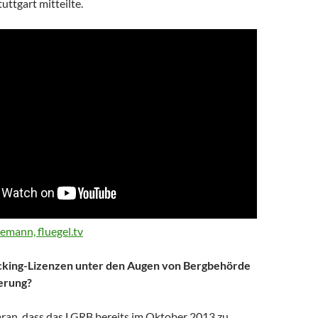
tuttgart mitteilte.
emann, fluegel.tv
cking-Lizenzen unter den Augen von Bergbehörde
erung?
aran, dass das LGRB bereits im Oktober 2013 zu