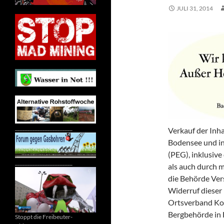
JULI 31, 2014
_______________________
Verkauf der Inh
Bodensee und in
(PEG), inklusiv
_______________________
als auch durch
die Behörde Ver
Widerruf dieser
Ortsverband Kon
Bergbehörde in F
Stoppt die Freibeuter-