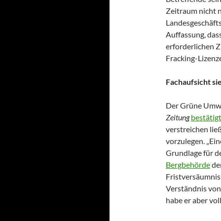
Zeitraum nicht
Landesgeschäftsf
Auffassung, das
erforderlichen Z
Fracking-Lizenz
Fachaufsicht si
Der Grüne Umwel
Zeitung
bestätig
verstreichen lie
vorzulegen. „Ein
Grundlage für d
Bergbehörde
der
Fristversäumnis
Verständnis von 
habe er aber vol