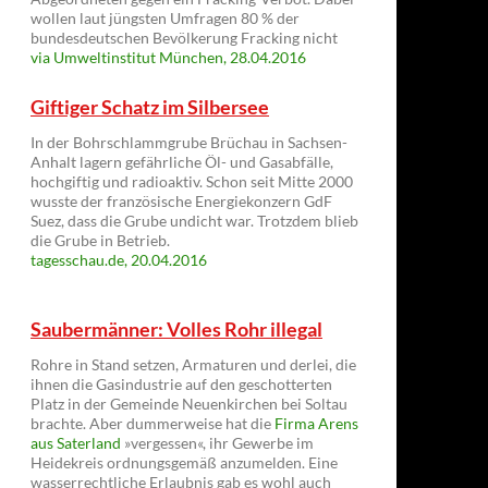
wollen laut jüngsten Umfragen 80 % der
bundesdeutschen Bevölkerung Fracking nicht
via Umweltinstitut München, 28.04.2016
Giftiger Schatz im Silbersee
In der Bohrschlammgrube Brüchau in Sachsen-
Anhalt lagern gefährliche Öl- und Gasabfälle,
hochgiftig und radioaktiv. Schon seit Mitte 2000
wusste der französische Energiekonzern GdF
Suez, dass die Grube undicht war. Trotzdem blieb
die Grube in Betrieb.
tagesschau.de, 20.04.2016
Saubermänner: Volles Rohr illegal
Rohre in Stand setzen, Armaturen und derlei, die
ihnen die Gasindustrie auf den geschotterten
Platz in der Gemeinde Neuenkirchen bei Soltau
brachte. Aber dummerweise hat die
Firma Arens
aus Saterland
»vergessen«, ihr Gewerbe im
Heidekreis ordnungsgemäß anzumelden. Eine
wasserrechtliche Erlaubnis gab es wohl auch