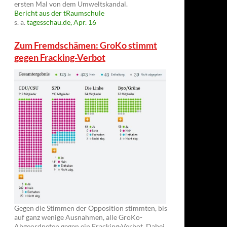
ersten Mal von dem Umweltskandal.
Bericht aus der tRaumschule
s. a.
tagesschau.de, Apr. 16
Zum Fremdschämen: GroKo stimmt
gegen Fracking-Verbot
Gegen die Stimmen der Opposition stimmten, bis
auf ganz wenige Ausnahmen, alle GroKo-
Abgeordneten gegen ein Fracking-Verbot. Dabei