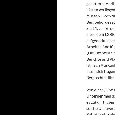
gen zum 1. April
hätten vorliege
müssen. Doch d
Bergbehörde rä
am 11. Juli ein, 
diese dem LGRB
aufgedeckt, dass
Arbeitspläne fü
„Die Lizenzen si
Berichte und Pl
ist nach Auskun
muss sich frage
Bergrecht stills
Von einer „Unzuv
Unternehmen dah
es zukünftig se
solche Unzuverlä
Betreffende sei