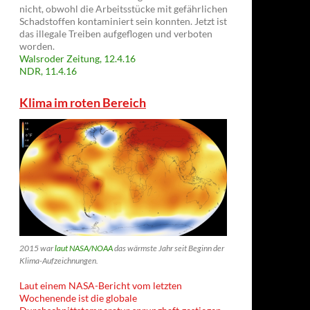
nicht, obwohl die Arbeitsstücke mit gefährlichen
Schadstoffen kontaminiert sein konnten. Jetzt ist
das illegale Treiben aufgeflogen und verboten
worden.
Walsroder Zeitung, 12.4.16
NDR, 11.4.16
Klima im roten Bereich
2015 war
laut NASA/NOAA
das wärmste Jahr seit Beginn der
Klima-Aufzeichnungen.
Laut einem NASA-Bericht vom letzten
Wochenende ist die globale