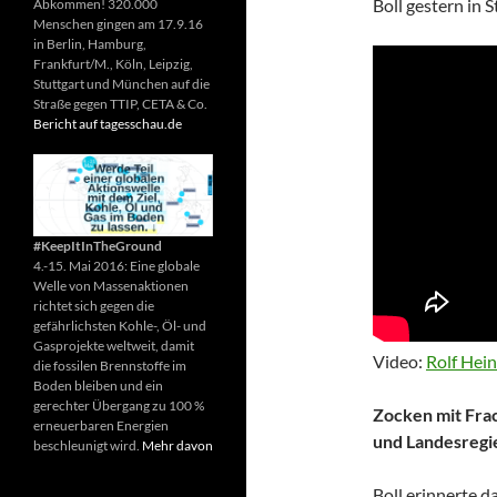
Boll gestern in S
Abkommen! 320.000
Menschen gingen am 17.9.16
in Berlin, Hamburg,
Frankfurt/M., Köln, Leipzig,
Stuttgart und München auf die
Straße gegen TTIP, CETA & Co.
Bericht auf tagesschau.de
#KeepItInTheGround
4.-15. Mai 2016: Eine globale
Welle von Massenaktionen
richtet sich gegen die
gefährlichsten Kohle-, Öl- und
Gasprojekte weltweit, damit
Video:
Rolf Hein
die fossilen Brennstoffe im
Boden bleiben und ein
gerechter Übergang zu 100 %
Zocken mit Fra
erneuerbaren Energien
und Landesregi
beschleunigt wird.
Mehr davon
Boll erinnerte d