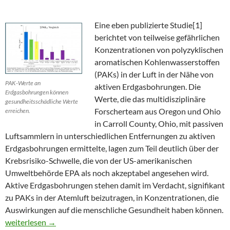
Eine eben publizierte Studie[1]
berichtet von teilweise gefährlichen
Konzentrationen von polyzyklischen
aromatischen Kohlenwasserstoffen
(PAKs) in der Luft in der Nähe von
PAK-Werte an
aktiven Erdgasbohrungen. Die
Erdgasbohrungen können
Werte, die das multidisziplinäre
gesundheitsschädliche Werte
Forscherteam aus Oregon und Ohio
erreichen.
in Carroll County, Ohio, mit passiven
Luftsammlern in unterschiedlichen Entfernungen zu aktiven
Erdgasbohrungen ermittelte, lagen zum Teil deutlich über der
Krebsrisiko-Schwelle, die von der US-amerikanischen
Umweltbehörde EPA als noch akzeptabel angesehen wird.
Aktive Erdgasbohrungen stehen damit im Verdacht, signifikant
zu PAKs in der Atemluft beizutragen, in Konzentrationen, die
Auswirkungen auf die menschliche Gesundheit haben können.
Passive Luftsammler weisen gefährliche PAK-Werte an Erdgas
weiterlesen
→