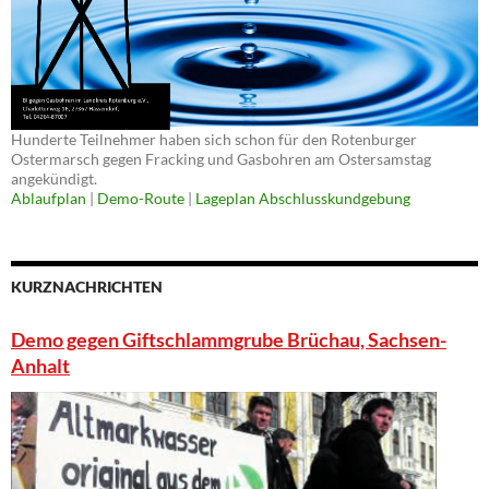
Hunderte Teilnehmer haben sich schon für den Rotenburger
Ostermarsch gegen Fracking und Gasbohren am Ostersamstag
angekündigt.
Ablaufplan
|
Demo-Route
|
Lageplan Abschlusskundgebung
KURZNACHRICHTEN
Demo gegen Giftschlammgrube Brüchau, Sachsen-
Anhalt