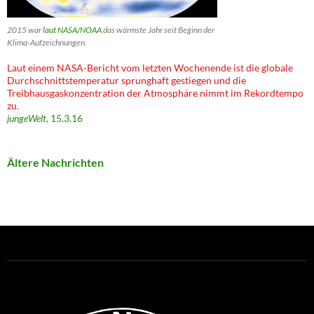
2015 war
laut NASA/NOAA
das wärmste Jahr seit Beginn der
Klima-Aufzeichnungen.
Laut einem NASA-Bericht vom letzten Wochenende ist die globale
Durchschnittstemperatur sprunghaft gestiegen und die
Treibhausgaskonzentration der Atmosphäre nimmt im Rekordtempo
zu.
jungeWelt
, 15.3.16
Ältere Nachrichten