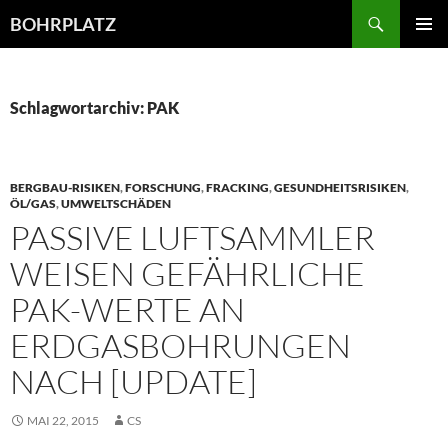
Zum
Suchen
BOHRPLATZ
Inhalt
PRIMÄR
springen
MENÜ
Schlagwortarchiv: PAK
BERGBAU-RISIKEN
,
FORSCHUNG
,
FRACKING
,
GESUNDHEITSRISIKEN
,
ÖL/GAS
,
UMWELTSCHÄDEN
PASSIVE LUFTSAMMLER
WEISEN GEFÄHRLICHE
PAK-WERTE AN
ERDGASBOHRUNGEN
NACH [UPDATE]
MAI 22, 2015
CS