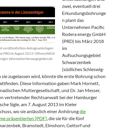
zwei, eventuell drei
Erkundungsbohrunge
n plant das
Unternehmen Pacific
Rodera energy GmbH
(PRD) bis März 2018
im
tzt veröffentlichten Antragsunterlagen
on PRD im August 2013: Offensichtlich
Aufsuchungsgebiet
eniger Information herausgegeben als
Schwarzenbek
(südliches Schleswig-
n sie zugelassen wird, könnte die erste Bohrung schon
tattfinden. Diese Information gaben Mark Hornett,
nadischen Muttergesellschaft, und Dr. Jan Messer,
n vertretender Rechtsanwalt bei der Hamburger
che Sigle, am 7. August 2013 im Kieler
chuss, wo sie anlässlich einer Anhörung
die
me präsentierten [PDF
]
, die sie für die fünf
warzenbek, Bramstedt, Elmshorn, Gettorf und