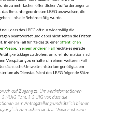
 hin zu mehrfachen öffentlichen Aufforderungen an
, das ihm untergeordneten LBEG anzuweisen, die
eben – bis die Behörde tätig wurde.
ht neu, dass das LBEG oft nur widerwillig die
ragen beantwortet und dabei nicht selten die Fristen
t. In einem Fall führte das zu einer
öffentlichen
er Presse
, in
einem anderen Fall
reichte es gerade
Untätigkeitsklage zu drohen, um die Information nach
en Verspätung zu erhalten. In einem weiteren Fall
edersächsische Umweltministerium genötigt, dem
sterium als Dienstaufsicht des LBEG folgende Sätze
spruch auf Zugang zu Umweltinformationen
§ 3 NUIG i.V.m. § 3 UIG vor, dass die
ionen dem Antragsteller grundsätzlich binnen
ugänglich zu machen sind. … Diese Frist kann