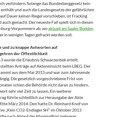
ich verhindern. Solange das Bundesberggesetz kein
 enthält und auch die Landesgesetze der gefährlichen
uf Dauer keinen Riegel vorschieben, ist Fracking
 auch gemacht. Der neueste Fall spielt sich in diesen
enburg-Vorpommern ab, wo
aktuell am Saaler Bodden
r in wenigen Tagen gefrackt werden soll.
te und zu knappe Antworten auf
gehren der Öffentlichkeit
3 wurde die Erlaubnis Schwarzenbek erteilt.
stellten Anträge auf Akteneinsicht beim LBEG. Der
 stammt aus dem Mai 2013 und war zum Jahresende
ngig. Die gesetzlich vorgeschriebene Frist von
naten schien die Behörde nicht daran zu hindern,
ort sehr viel Zeit zu lassen. Ein weiterer
rag führte schließlich zur Herausgabe der Akte
tte März 2014. Den hatte Dr. Reinhard Knof von
tive „Kein CO2-Endlager SH“ im Oktober 2013
urfte nach Ablauf der Maximalfrist mehrerer