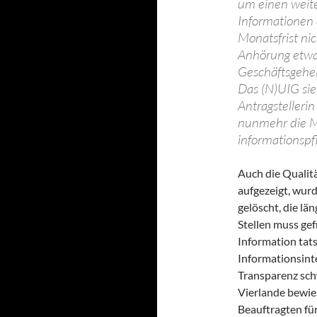
um einen weit
Informationen 
Monatsfrist ni
Anhörung etwai
Geschäftsgehei
Das (N)UIG sie
Antragsteller
nunmehr die Mö
informationspfl
Auch die Qualitä
aufgezeigt, wur
gelöscht, die lä
Stellen muss ge
Information tats
Informationsint
Transparenz schw
Vierlande bewie
Beauftragten fü