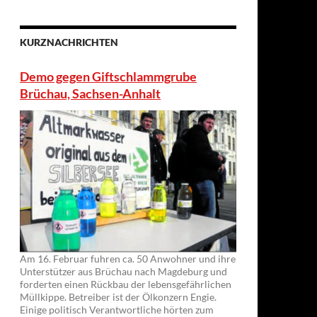
KURZNACHRICHTEN
Demo gegen Giftschlammgrube
Brüchau, Sachsen-Anhalt
Am 16. Februar fuhren ca. 50 Anwohner und ihre
Unterstützer aus Brüchau nach Magdeburg und
forderten einen Rückbau der lebensgefährlichen
Müllkippe. Betreiber ist der Ölkonzern Engie.
Einige politisch Verantwortliche hörten zum