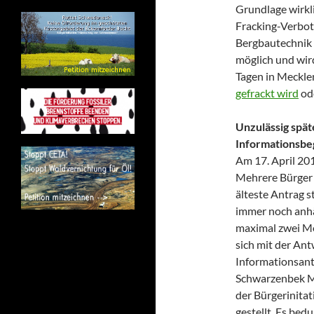
Grundlage wirkl
Fracking-Verbot
Bergbautechnik a
möglich und wird
Tagen in Meckl
gefrackt wird
ode
Unzulässig spä
Informationsbe
Am 17. April 201
Mehrere Bürger 
älteste Antrag
immer noch anhä
maximal zwei Mo
sich mit der Antw
Informationsant
Schwarzenbek Mi
der Bürgerinita
gestellt. Es bed