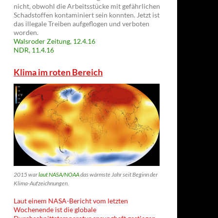
nicht, obwohl die Arbeitsstücke mit gefährlichen
Schadstoffen kontaminiert sein konnten. Jetzt ist
das illegale Treiben aufgeflogen und verboten
worden.
Walsroder Zeitung, 12.4.16
NDR, 11.4.16
Klima im roten Bereich
2015 war
laut NASA/NOAA
das wärmste Jahr seit Beginn der
Klima-Aufzeichnungen.
Laut einem NASA-Bericht vom letzten
Wochenende ist die globale