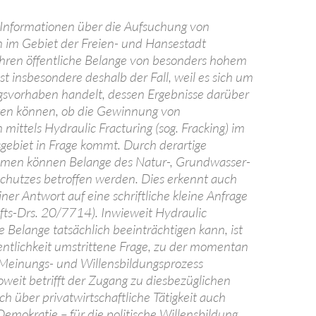
 Informationen über die Aufsuchung von
 im Gebiet der Freien- und Hansestadt
ren öffentliche Belange von besonders hohem
st insbesondere deshalb der Fall, weil es sich um
gsvorhaben handelt, dessen Ergebnisse darüber
ten können, ob die Gewinnung von
mittels Hydraulic Fracturing (sog. Fracking) im
ebiet in Frage kommt. Durch derartige
en können Belange des Natur-, Grundwasser-
chutzes betroffen werden. Dies erkennt auch
iner Antwort auf eine schriftliche kleine Anfrage
fts-Drs. 20/7714). Inwieweit Hydraulic
e Belange tatsächlich beeinträchtigen kann, ist
fentlichkeit umstrittene Frage, zu der momentan
r Meinungs- und Willensbildungsprozess
soweit betrifft der Zugang zu diesbezüglichen
h über privatwirtschaftliche Tätigkeit auch
Demokratie – für die politische Willensbildung