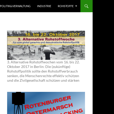
POLITIK&VERWALTUNG
INDUSTRIE
ROHSTOFFE
3. Alternative Rohstoffwochen vom 16. bis 22.
Oktober 2017 in Berlin: Die (zukünftige)
Rohstoffpolitik sollte den Rohstoffverbrauch
senken, die Menschenrechte effektiv schützen
und die Zivilgesellschaft schützen und stärken