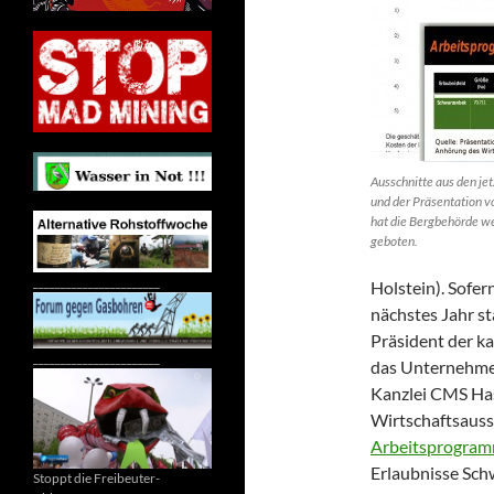
Ausschnitte aus den je
und der Präsentation v
hat die Bergbehörde w
geboten.
_______________________
Holstein). Sofer
nächstes Jahr s
Präsident der ka
_______________________
das Unternehme
Kanzlei CMS Has
Wirtschaftsauss
Arbeitsprogram
Erlaubnisse Sch
Stoppt die Freibeuter-