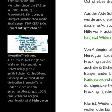
Ostrohe beantra
Abkommen! 320.000
Menschen gingen am 17.9.16
in Berlin, Hamburg,
Aus der Akte Sc
Frankfurt/M., Köln, Leipzig,
wurde und die au
Stuttgart und München auf die
Straße gegen TTIP, CETA & Co.
dass eine Aufsu
Bericht auf tagesschau.de
Hilfe von Fracki
hat jetzt Wider
Von Anbeginn ala
Herzogtum Lauen
#KeepItInTheGround
4.-15. Mai 2016: Eine globale
Fracking ausdrü
Welle von Massenaktionen
auch die örtlic
richtet sich gegen die
Bürger fanden 
gefährlichsten Kohle-, Öl- und
Gasprojekte weltweit, damit
Kuddewörde
sta
die fossilen Brennstoffe im
durchgesickert w
Boden bleiben und ein
Fracking in jede
gerechter Übergang zu 100 %
erneuerbaren Energien
beschleunigt wird.
Mehr davon
Klar ist: Weder
wollen oder kön