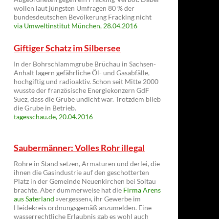
wollen laut jüngsten Umfragen 80 % der
bundesdeutschen Bevölkerung Fracking nicht
via Umweltinstitut München, 28.04.2016
Giftiger Schatz im Silbersee
In der Bohrschlammgrube Brüchau in Sachsen-
Anhalt lagern gefährliche Öl- und Gasabfälle,
hochgiftig und radioaktiv. Schon seit Mitte 2000
wusste der französische Energiekonzern GdF
Suez, dass die Grube undicht war. Trotzdem blieb
die Grube in Betrieb.
tagesschau.de, 20.04.2016
Saubermänner: Volles Rohr illegal
Rohre in Stand setzen, Armaturen und derlei, die
ihnen die Gasindustrie auf den geschotterten
Platz in der Gemeinde Neuenkirchen bei Soltau
brachte. Aber dummerweise hat die
Firma Arens
aus Saterland
»vergessen«, ihr Gewerbe im
Heidekreis ordnungsgemäß anzumelden. Eine
wasserrechtliche Erlaubnis gab es wohl auch