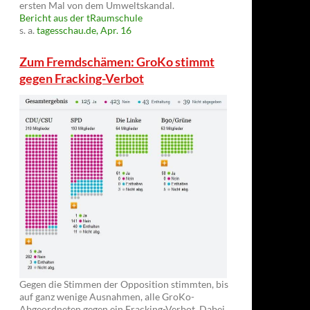
ersten Mal von dem Umweltskandal.
Bericht aus der tRaumschule
s. a.
tagesschau.de, Apr. 16
Zum Fremdschämen: GroKo stimmt
gegen Fracking-Verbot
Gegen die Stimmen der Opposition stimmten, bis
auf ganz wenige Ausnahmen, alle GroKo-
Abgeordneten gegen ein Fracking-Verbot. Dabei