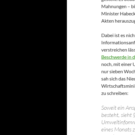
Mahnungen – bis
Minister Habeck
Akten herauszug
Dabei ist es nic
Informationsanf
verstreichen läss
Beschwerde in d
noch, mit einer 
nur sieben Woch
sah sich das Ni
Wirtschaftsmini
zu schreiben:
Soweit ein An
besteht, sieht 
Umweltinfomrat
eines Monats z