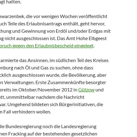
gt hatten.
hwarzenbek, die vor wenigen Wochen veröffentlicht
ch Teile des Erlaubnisantrags enthält, geht hervor,
chung und Gewinnung von Erdöl und/oder Erdgas mit
ng nicht ausgeschlossen ist. Das Amt Hohe Elbgeest
spruch gegen den Erlaubnisbescheid eingelegt
.
rmierte das Ansinnen, im südlichen Teil des Kreises
burg nach Öl und Gas zu suchen, ohne dass
cklich ausgeschlossen wurde, die Bevölkerung, aber
hen Verwaltungen. Erste Zusammenkünfte besorgter
bereits im Oktober/November 2012 in
Gülzow
und
tt, unmmittelbar nachdem die Nachricht
ar. Umgehend bildeten sich Bürgerinitiativen, die
m Fall verhindern wollen.
 die Bundesregierung noch die Landesregierung
nen Fracking auf der bestehenden gesetzlichen