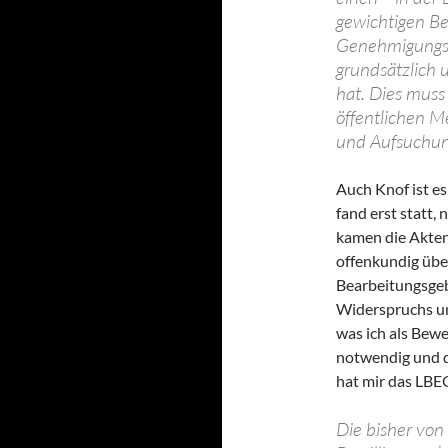
gewichtigen Be
Genehmigungsve
grundsätzlich 
hat. Dies muss
öffentlichen 
und Aufsuchun
Auch Knof ist e
fand erst statt,
kamen die Akten
offenkundig übe
Bearbeitungsgeb
Widerspruchs un
was ich als Bewe
notwendig und 
hat mir das LBEG
Die bisher von