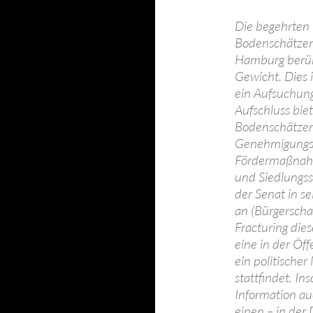
Die begehrten
Bodenschätzen
Hamburg berüh
Gewicht. Dies i
ein Aufsuchun
Aufschluss bie
Bodenschätzen 
Genehmigungsg
Fördermaßnahm
und Siedlungss
der Senat in se
an (Bürgerscha
Fracturing dies
eine in der Öf
ein politische
stattfindet. In
Information auc
einen – in der 