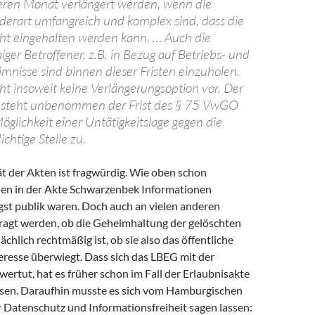
eren Monat verlängert werden, wenn die
derart umfangreich und komplex sind, dass die
cht eingehalten werden kann. … Auch die
ger Betroffener, z.B. in Bezug auf Betriebs- und
mnisse sind binnen dieser Fristen einzuholen.
ht insoweit keine Verlängerungsoption vor. Der
in steht unbenommen der Frist des § 75 VwGO
glichkeit einer Untätigkeitslage gegen die
ichtige Stelle zu.
t der Akten ist fragwürdig. Wie oben schon
den in der Akte Schwarzenbek Informationen
ngst publik waren. Doch auch an vielen anderen
fragt werden, ob die Geheimhaltung der gelöschten
ächlich rechtmäßig ist, ob sie also das öffentliche
eresse überwiegt. Dass sich das LBEG mit der
ertut, hat es früher schon im Fall der Erlaubnisakte
sen. Daraufhin musste es sich vom Hamburgischen
r Datenschutz und Informationsfreiheit sagen lassen: