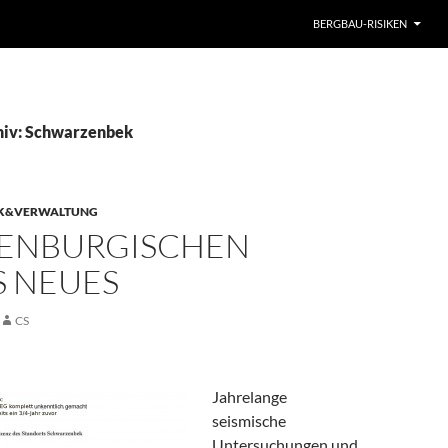
BERGBAU-RISIKEN
hiv: Schwarzenbek
IK&VERWALTUNG
UENBURGISCHEN
S NEUES
CS
Jahrelange
seismische
Untersuchungen und