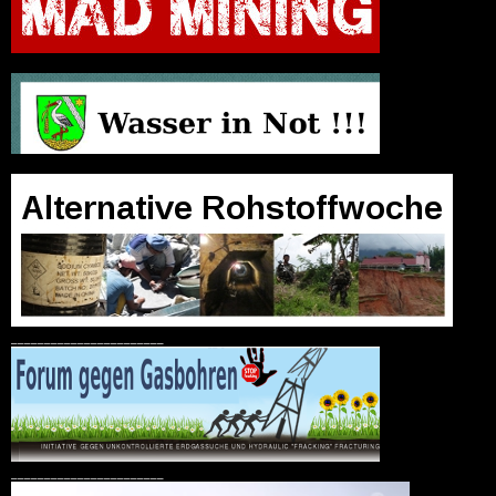
_______________________
_______________________