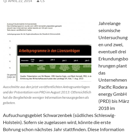
APRIL 22, 2014
CS
Jahrelange
seismische
Untersuchung
en und zwei,
eventuell drei
Erkundungsbo
hrungen plant
das
Unternehmen
Pacific Rodera
Ausschnitte aus den jetzt veröffentlichten Antragsunterlagen
und der Präsentation von PRD im August 2013: Offensichtlich
energy GmbH
hat die Bergbehörde weniger Information herausgegeben als
(PRD) bis März
geboten.
2018 im
Aufsuchungsgebiet Schwarzenbek (südliches Schleswig-
Holstein). Sofern sie zugelassen wird, könnte die erste
Bohrung schon nächstes Jahr stattfinden. Diese Information