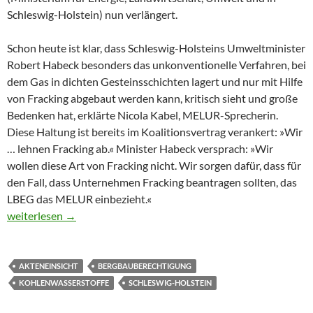
Schleswig-Holstein) nun verlängert.
Schon heute ist klar, dass Schleswig-Holsteins Umweltminister
Robert Habeck besonders das unkonventionelle Verfahren, bei
dem Gas in dichten Gesteinsschichten lagert und nur mit Hilfe
von Fracking abgebaut werden kann, kritisch sieht und große
Bedenken hat, erklärte Nicola Kabel, MELUR-Sprecherin.
Diese Haltung ist bereits im Koalitionsvertrag verankert: »Wir
… lehnen Fracking ab.« Minister Habeck versprach: »Wir
wollen diese Art von Fracking nicht. Wir sorgen dafür, dass für
den Fall, dass Unternehmen Fracking beantragen sollten, das
LBEG das MELUR einbezieht.«
»Wir … lehnen Fracking ab.«
weiterlesen
→
AKTENEINSICHT
BERGBAUBERECHTIGUNG
KOHLENWASSERSTOFFE
SCHLESWIG-HOLSTEIN