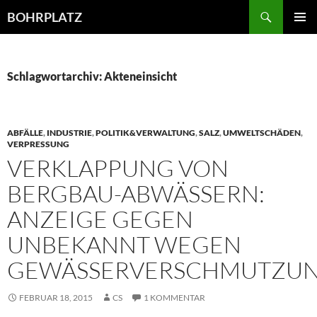
Zum
Suchen
BOHRPLATZ
Inhalt
PRIMÄR
springen
MENÜ
Schlagwortarchiv: Akteneinsicht
ABFÄLLE
,
INDUSTRIE
,
POLITIK&VERWALTUNG
,
SALZ
,
UMWELTSCHÄDEN
,
VERPRESSUNG
VERKLAPPUNG VON
BERGBAU-ABWÄSSERN:
ANZEIGE GEGEN
UNBEKANNT WEGEN
GEWÄSSERVERSCHMUTZU
FEBRUAR 18, 2015
CS
1 KOMMENTAR