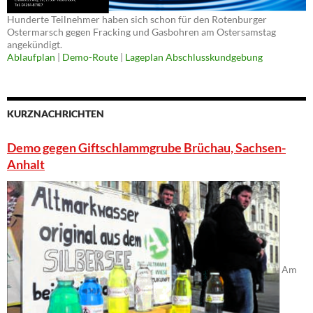
Hunderte Teilnehmer haben sich schon für den Rotenburger
Ostermarsch gegen Fracking und Gasbohren am Ostersamstag
angekündigt.
Ablaufplan
|
Demo-Route
|
Lageplan Abschlusskundgebung
KURZNACHRICHTEN
Demo gegen Giftschlammgrube Brüchau, Sachsen-
Anhalt
Am