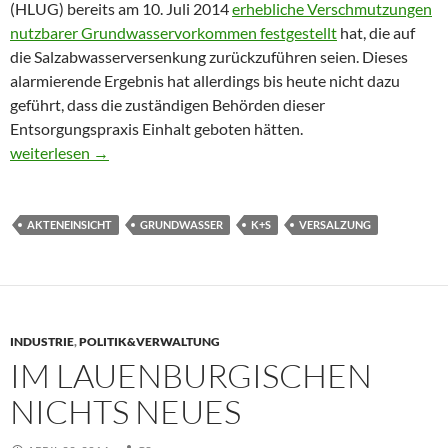
(HLUG) bereits am 10. Juli 2014
erhebliche Verschmutzungen
nutzbarer Grundwasservorkommen festgestellt
hat, die auf
die Salzabwasserversenkung zurückzuführen seien. Dieses
alarmierende Ergebnis hat allerdings bis heute nicht dazu
geführt, dass die zuständigen Behörden dieser
Entsorgungspraxis Einhalt geboten hätten.
Verklappung von Bergbau-Abwässern: Anzeige gegen Unbekan
weiterlesen
→
AKTENEINSICHT
GRUNDWASSER
K+S
VERSALZUNG
INDUSTRIE
,
POLITIK&VERWALTUNG
IM LAUENBURGISCHEN
NICHTS NEUES