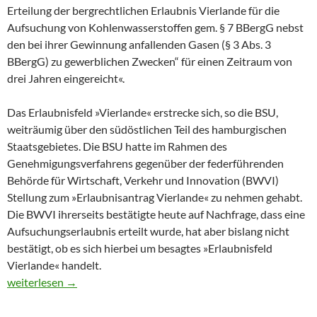
Erteilung der bergrechtlichen Erlaubnis Vierlande für die
Aufsuchung von Kohlenwasserstoffen gem. § 7 BBergG nebst
den bei ihrer Gewinnung anfallenden Gasen (§ 3 Abs. 3
BBergG) zu gewerblichen Zwecken“ für einen Zeitraum von
drei Jahren eingereicht«.
Das Erlaubnisfeld »Vierlande« erstrecke sich, so die BSU,
weiträumig über den südöstlichen Teil des hamburgischen
Staatsgebietes. Die BSU hatte im Rahmen des
Genehmigungsverfahrens gegenüber der federführenden
Behörde für Wirtschaft, Verkehr und Innovation (BWVI)
Stellung zum »Erlaubnisantrag Vierlande« zu nehmen gehabt.
Die BWVI ihrerseits bestätigte heute auf Nachfrage, dass eine
Aufsuchungserlaubnis erteilt wurde, hat aber bislang nicht
bestätigt, ob es sich hierbei um besagtes »Erlaubnisfeld
Vierlande« handelt.
Erdgaskonzern will Fracking in Vierlanden vorbereiten
weiterlesen
→