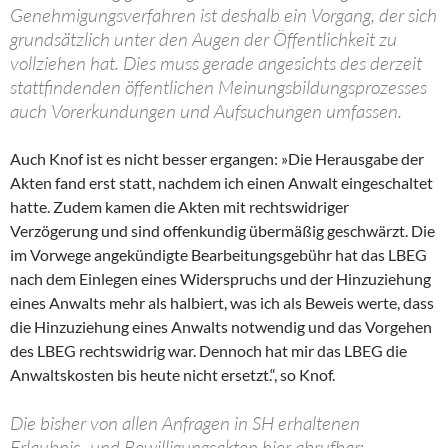
Genehmigungsverfahren ist deshalb ein Vorgang, der sich
grundsätzlich unter den Augen der Öffentlichkeit zu
vollziehen hat. Dies muss gerade angesichts des derzeit
stattfindenden öffentlichen Meinungsbildungsprozesses
auch Vorerkundungen und Aufsuchungen umfassen.
Auch Knof ist es nicht besser ergangen: »Die Herausgabe der
Akten fand erst statt, nachdem ich einen Anwalt eingeschaltet
hatte. Zudem kamen die Akten mit rechtswidriger
Verzögerung und sind offenkundig übermäßig geschwärzt. Die
im Vorwege angekündigte Bearbeitungsgebühr hat das LBEG
nach dem Einlegen eines Widerspruchs und der Hinzuziehung
eines Anwalts mehr als halbiert, was ich als Beweis werte, dass
die Hinzuziehung eines Anwalts notwendig und das Vorgehen
des LBEG rechtswidrig war. Dennoch hat mir das LBEG die
Anwaltskosten bis heute nicht ersetzt.“, so Knof.
Die bisher von allen Anfragen in SH erhaltenen
Erlaubnis- und Bewilligungsakten hier abrufbar: