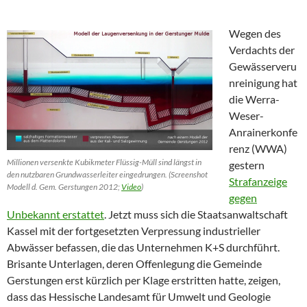
Wegen des
Verdachts der
Gewässerveru
nreinigung hat
die Werra-
Weser-
Anrainerkonfe
renz (WWA)
Millionen versenkte Kubikmeter Flüssig-Müll sind längst in
gestern
den nutzbaren Grundwasserleiter eingedrungen. (Screenshot
Strafanzeige
Modell d. Gem. Gerstungen 2012;
Video
)
gegen
Unbekannt erstat­tet
. Jetzt muss sich die Staatsanwaltschaft
Kassel mit der fortgesetzten Verpressung industrieller
Abwässer befassen, die das Unternehmen K+S durchführt.
Brisante Unterlagen, deren Offenlegung die Gemeinde
Gerstungen erst kürzlich per Klage erstritten hatte, zeigen,
dass das Hessische Landesamt für Umwelt und Geologie