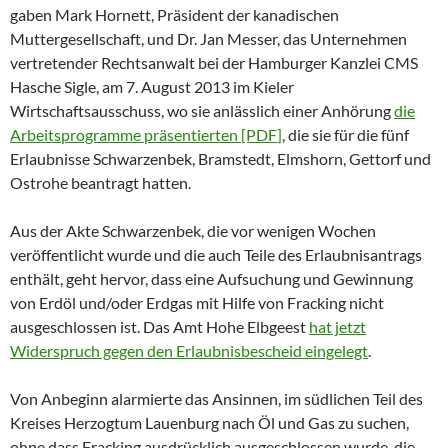
gaben Mark Hornett, Präsident der kanadischen
Muttergesellschaft, und Dr. Jan Messer, das Unternehmen
vertretender Rechtsanwalt bei der Hamburger Kanzlei CMS
Hasche Sigle, am 7. August 2013 im Kieler
Wirtschaftsausschuss, wo sie anlässlich einer Anhörung
die
Arbeitsprogramme präsentierten [PDF
]
, die sie für die fünf
Erlaubnisse Schwarzenbek, Bramstedt, Elmshorn, Gettorf und
Ostrohe beantragt hatten.
Aus der Akte Schwarzenbek, die vor wenigen Wochen
veröffentlicht wurde und die auch Teile des Erlaubnisantrags
enthält, geht hervor, dass eine Aufsuchung und Gewinnung
von Erdöl und/oder Erdgas mit Hilfe von Fracking nicht
ausgeschlossen ist. Das Amt Hohe Elbgeest
hat jetzt
Widerspruch gegen den Erlaubnisbescheid eingelegt
.
Von Anbeginn alarmierte das Ansinnen, im südlichen Teil des
Kreises Herzogtum Lauenburg nach Öl und Gas zu suchen,
ohne dass Fracking ausdrücklich ausgeschlossen wurde, die