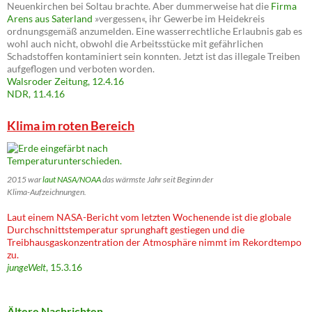
Neuenkirchen bei Soltau brachte. Aber dummerweise hat die
Firma
Arens aus Saterland
»vergessen«, ihr Gewerbe im Heidekreis
ordnungsgemäß anzumelden. Eine wasserrechtliche Erlaubnis gab es
wohl auch nicht, obwohl die Arbeitsstücke mit gefährlichen
Schadstoffen kontaminiert sein konnten. Jetzt ist das illegale Treiben
aufgeflogen und verboten worden.
Walsroder Zeitung, 12.4.16
NDR, 11.4.16
Klima im roten Bereich
2015 war
laut NASA/NOAA
das wärmste Jahr seit Beginn der
Klima-Aufzeichnungen.
Laut einem NASA-Bericht vom letzten Wochenende ist die globale
Durchschnittstemperatur sprunghaft gestiegen und die
Treibhausgaskonzentration der Atmosphäre nimmt im Rekordtempo
zu.
jungeWelt
, 15.3.16
Ältere Nachrichten