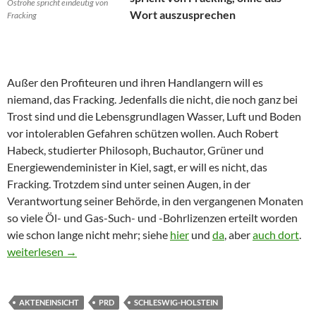
Ostrohe spricht eindeutig von
Wort auszusprechen
Fracking
Außer den Profiteuren und ihren Handlangern will es
niemand, das Fracking. Jedenfalls die nicht, die noch ganz bei
Trost sind und die Lebensgrundlagen Wasser, Luft und Boden
vor intolerablen Gefahren schützen wollen. Auch Robert
Habeck, studierter Philosoph, Buchautor, Grüner und
Energiewendeminister in Kiel, sagt, er will es nicht, das
Fracking. Trotzdem sind unter seinen Augen, in der
Verantwortung seiner Behörde, in den vergangenen Monaten
so viele Öl- und Gas-Such- und -Bohrlizenzen erteilt worden
wie schon lange nicht mehr; siehe
hier
und
da
, aber
auch dort
.
Von Fracking sollte nicht die Rede sein
weiterlesen
→
AKTENEINSICHT
PRD
SCHLESWIG-HOLSTEIN