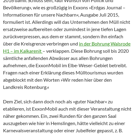
2016 damit Schluss sein, »auf Wunsch von Politik und
Bevölkerung«, wie es großzügig in Exxons »Erdgas Journal –
Informationen für unsere Nachbarn«, Ausgabe Juli 2015,
formuliert ist. Allerdings will das Unternehmen den Müll nicht
ersatzweise aufbereiten oder zumindest in jene tiefen Lagen
zurückverpressen, aus dem er stammt, sondern ihn einfach
über die Kreisgrenze verbringen und
in der Bohrung Walsrode
H1 – im Kalkarenit
– verklappen. Diese Bohrung soll bis 2020
sämtliche anfallenden Abwässer aus allen Bohrungen
aufnehmen, die ExxonMobil im Elbe-Weser-Gebiet betreibt.
Fragen nach einer Erklärung dieses Mülltourismus wurden
abgeblockt mit den Worten »Wir reden hier über den
Landkreis Rotenburg.«
Dem Ziel, sich dann doch noch als »guter Nachbar« zu
etablieren, ist ExxonMobil auch mit dieser Veranstaltung nicht
näher gekommen. Ein, zwei Runden für den ganzen Saal
auszugeben wie hier in Hemslingen, hätte vielleicht zu einer
Karnevalsveranstaltung oder einer Jubelfeier gepasst, z. B.