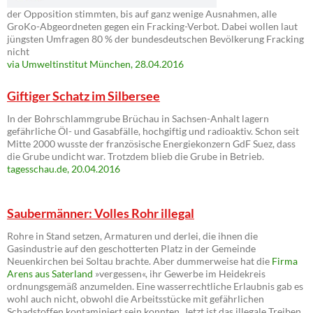
der Opposition stimmten, bis auf ganz wenige Ausnahmen, alle
GroKo-Abgeordneten gegen ein Fracking-Verbot. Dabei wollen laut
jüngsten Umfragen 80 % der bundesdeutschen Bevölkerung Fracking
nicht
via Umweltinstitut München, 28.04.2016
Giftiger Schatz im Silbersee
In der Bohrschlammgrube Brüchau in Sachsen-Anhalt lagern
gefährliche Öl- und Gasabfälle, hochgiftig und radioaktiv. Schon seit
Mitte 2000 wusste der französische Energiekonzern GdF Suez, dass
die Grube undicht war. Trotzdem blieb die Grube in Betrieb.
tagesschau.de, 20.04.2016
Saubermänner: Volles Rohr illegal
Rohre in Stand setzen, Armaturen und derlei, die ihnen die
Gasindustrie auf den geschotterten Platz in der Gemeinde
Neuenkirchen bei Soltau brachte. Aber dummerweise hat die
Firma
Arens aus Saterland
»vergessen«, ihr Gewerbe im Heidekreis
ordnungsgemäß anzumelden. Eine wasserrechtliche Erlaubnis gab es
wohl auch nicht, obwohl die Arbeitsstücke mit gefährlichen
Schadstoffen kontaminiert sein konnten. Jetzt ist das illegale Treiben