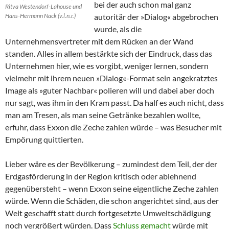
bei der auch schon mal ganz
Ritva Westendorf-Lahouse und
Hans-Hermann Nack (v.l.n.r.)
autoritär der »Dialog« abgebrochen
wurde, als die
Unternehmensvertreter mit dem Rücken an der Wand
standen. Alles in allem bestärkte sich der Eindruck, dass das
Unternehmen hier, wie es vorgibt, weniger lernen, sondern
vielmehr mit ihrem neuen »Dialog«-Format sein angekratztes
Image als »guter Nachbar« polieren will und dabei aber doch
nur sagt, was ihm in den Kram passt. Da half es auch nicht, dass
man am Tresen, als man seine Getränke bezahlen wollte,
erfuhr, dass Exxon die Zeche zahlen würde – was Besucher mit
Empörung quittierten.
Lieber wäre es der Bevölkerung – zumindest dem Teil, der der
Erdgasförderung in der Region kritisch oder ablehnend
gegenübersteht – wenn Exxon seine eigentliche Zeche zahlen
würde. Wenn die Schäden, die schon angerichtet sind, aus der
Welt geschafft statt durch fortgesetzte Umweltschädigung
noch vergrößert würden. Dass
Schluss gemacht
würde mit