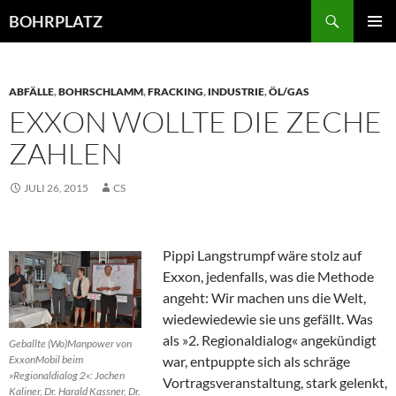
Zum
Suchen
BOHRPLATZ
Inhalt
PRIMÄR
springen
MENÜ
ABFÄLLE
,
BOHRSCHLAMM
,
FRACKING
,
INDUSTRIE
,
ÖL/GAS
EXXON WOLLTE DIE ZECHE
ZAHLEN
JULI 26, 2015
CS
Pippi Langstrumpf wäre stolz auf
Exxon, jedenfalls, was die Methode
angeht: Wir machen uns die Welt,
wiedewiedewie sie uns gefällt. Was
als »2. Regionaldialog« angekündigt
Geballte (Wo)Manpower von
ExxonMobil beim
war, entpuppte sich als schräge
»Regionaldialog 2«: Jochen
Vortragsveranstaltung, stark gelenkt,
Kaliner, Dr. Harald Kassner, Dr.