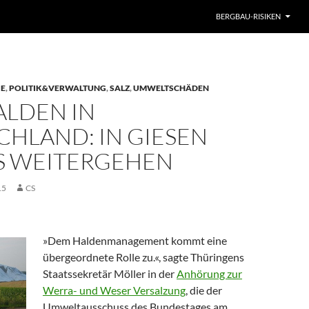
BERGBAU-RISIKEN
IE
,
POLITIK&VERWALTUNG
,
SALZ
,
UMWELTSCHÄDEN
ALDEN IN
CHLAND: IN GIESEN
ES WEITERGEHEN
15
CS
»Dem Haldenmanagement kommt eine
übergeordnete Rolle zu.«, sagte Thüringens
Staatssekretär Möller in der
Anhörung zur
Werra- und Weser Versalzung
, die der
Umweltausschuss des Bundestages am