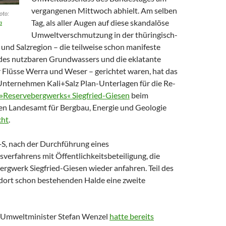
vergangenen Mittwoch abhielt. Am selben
oto:
Tag, als aller Augen auf diese skandalöse
a
Umweltverschmutzung in der thüringisch-
 und Salzregion – die teilweise schon manifeste
es nutzbaren Grundwassers und die eklatante
 Flüsse Werra und Weser – gerichtet waren, hat das
nternehmen Kali+Salz Plan-Unterlagen für die Re-
»Reservebergwerks« Siegfried-Giesen
beim
en Landesamt für Bergbau, Energie und Geologie
cht
.
+S, nach der Durchführung eines
sverfahrens mit Öffentlichkeitsbeteiligung, die
ergwerk Siegfried-Giesen wieder anfahren. Teil des
r dort schon bestehenden Halde eine zweite
 Umweltminister Stefan Wenzel
hatte bereits