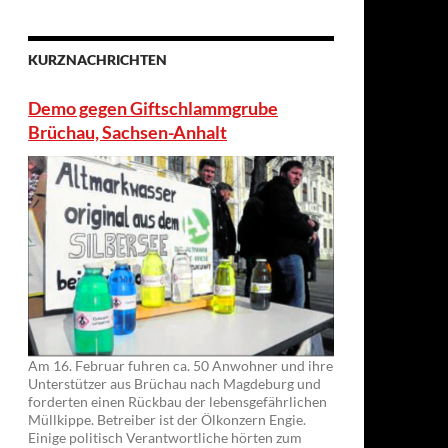
KURZNACHRICHTEN
Demo gegen Giftschlammgrube
Brüchau, Sachsen-Anhalt
Am 16. Februar fuhren ca. 50 Anwohner und ihre
Unterstützer aus Brüchau nach Magdeburg und
forderten einen Rückbau der lebensgefährlichen
Müllkippe. Betreiber ist der Ölkonzern Engie.
Einige politisch Verantwortliche hörten zum