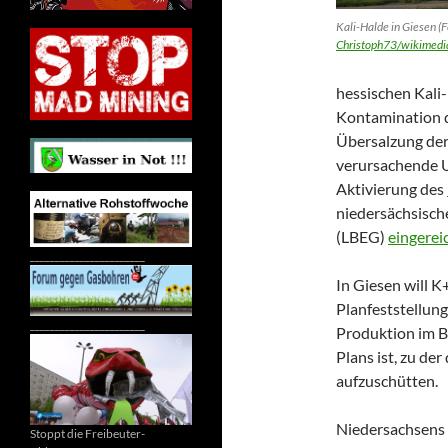
Kali-Halde in Giesen (F
Christoph73/wikimedi
hessischen Kali-
Kontamination d
Übersalzung der
verursachende U
Aktivierung des
niedersächsisch
(LBEG)
eingerei
_______________________
In Giesen will K
Planfeststellung
_______________________
Produktion im B
Plans ist, zu de
aufzuschütten.
Niedersachsens
Stoppt die Freibeuter-