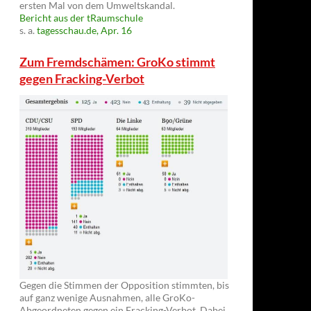
ersten Mal von dem Umweltskandal.
Bericht aus der tRaumschule
s. a.
tagesschau.de, Apr. 16
Zum Fremdschämen: GroKo stimmt
gegen Fracking-Verbot
Gegen die Stimmen der Opposition stimmten, bis
auf ganz wenige Ausnahmen, alle GroKo-
Abgeordneten gegen ein Fracking-Verbot. Dabei