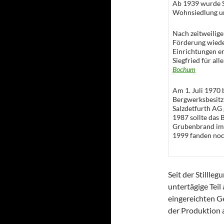
Ab 1939 wurde Si
Wohnsiedlung un
Nach zeitweilig
Förderung wiede
Einrichtungen e
Siegfried für all
Bochum
Am 1. Juli 1970
Bergwerksbesitz
Salzdetfurth AG
1987 sollte das 
Grubenbrand im 
1999 fanden noch
Seit der Stillle
untertägige Teil
eingereichten 
der Produktion 