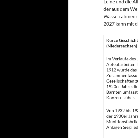
Leine und die Al
der aus dem Wer
Wasserrahmenric
2027 kann mit di
Kurze Geschicht
(Niedersachsen)
Im Verlaufe des
Abteufarbeiten f
1912 wurde das K
Zusammenfassung
Gesellschaften z
1920er Jahre die
Barnten umfasste
Konzerns über.
Von 1932 bis 193
der 1930er Jahre
Munitionsfabrik
Anlagen Siegried