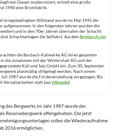
egfried-Giesen modernisiert, erhielt eine große
d 1940 eine Bromfabrik.
em kriegsbedingtem Stillstand wurde im Mai 1945 die
r aufgenommen. In den folgenden Jahren wurden die
rweitert und in den 70er Jahren übernahm der Schacht
e drei Schachtanlagen die Seilfahrt.
Aus dem
Bergbau-Archiv
 brachten die Burbach-Kaliwerke AG ihren gesamten
 in die zusammen mit der Wintershall AG und der
 gegründete Kali und Salz GmbH ein. Zum 30. September
Bergwerk planmäßig stillgelegt werden. Nach einem
Juli 1987 wurde die Fördereinstellung vorgezogen. Bis
 Versatzarbeiten statt (
aus
Wikipedia
).
gung des Bergwerks im Jahr 1987 wurde der
 als Reservebergwerk offengehalten. Die jetzt
Genehmigungsunterlagen sollen die Wiederaufnahme
ab 2016 ermöglichen.