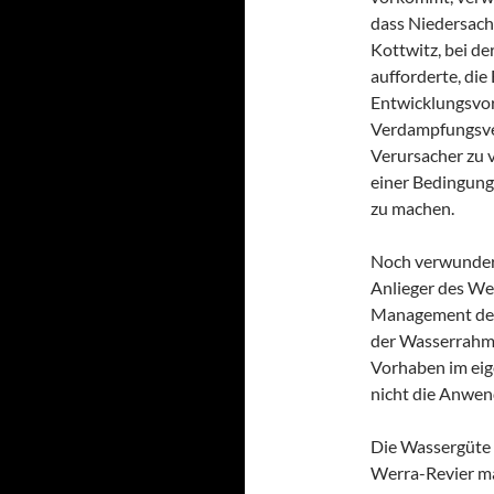
dass Niedersach
Kottwitz, bei d
aufforderte, di
Entwicklungsvor
Verdampfungsver
Verursacher zu 
einer Bedingung
zu machen.
Noch verwunderli
Anlieger des We
Management des 
der Wasserrahme
Vorhaben im ei
nicht die Anwen
Die Wassergüte 
Werra-Revier mas