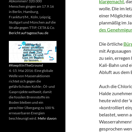
klargemacht
, d
Abkommen! 320.000
Menschen gingen am 17.9.16
wolle. Die im l
in Berlin, Hamburg,
einer Möglichkei
Frankfurt/M., Köln, Leipzig,
planmäßig im Jan
Stuttgart und München auf die
Straße gegen TTIP, CETA & Co.
des Genehmigun
Bericht auf tagesschau.de
Die örtliche
Bürg
mit Argusaugen 
zu sein, erregen
Kali-Bahn und e
#KeepItInTheGround
4.-15. Mai 2016: Eine globale
Abluft aus dem 
Welle von Massenaktionen
richtet sich gegen die
Auch die Chlorid
gefährlichsten Kohle-, Öl- und
Gasprojekte weltweit, damit
Halde zunehmen w
die fossilen Brennstoffe im
heute wird der V
Boden bleiben und ein
»kontrolliert e
gerechter Übergang zu 100 %
erneuerbaren Energien
belastet, wenn 
beschleunigt wird.
Mehr davon
Wasserrahmenric
gesprochen wer