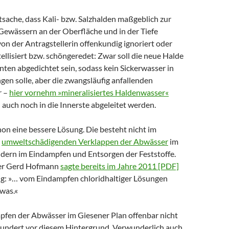
sache, dass Kali- bzw. Salzhalden maßgeblich zur
Gewässern an der Oberfläche und in der Tiefe
von der Antragstellerin offenkundig ignoriert oder
llisiert bzw. schöngeredet: Zwar soll die neue Halde
ten abgedichtet sein, sodass kein Sickerwasser in
en solle, aber die zwangsläufig anfallenden
r –
hier vornehm »mineralisiertes Haldenwasser«
 auch noch in die Innerste abgeleitet werden.
hon eine bessere Lösung. Die besteht nicht im
t
umweltschädigenden Verklappen der Abwässer
im
dern im Eindampfen und Entsorgen der Feststoffe.
ter Gerd Hofmann
sagte bereits im Jahre 2011 [PDF]
g: »… vom Eindampfen chloridhaltiger Lösungen
was.«
pfen der Abwässer im Giesener Plan offenbar nicht
ndert vor diesem Hintergrund. Verwunderlich auch,