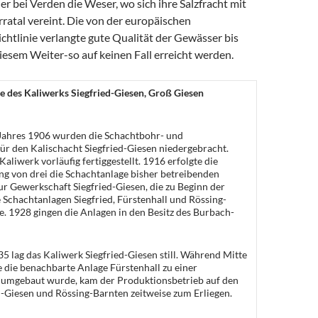
ler bei Verden die Weser, wo sich ihre Salzfracht mit
ratal vereint. Die von der europäischen
htlinie verlangte gute Qualität der Gewässer bis
esem Weiter-so auf keinen Fall erreicht werden.
e des Kaliwerks Siegfried-Giesen, Groß Giesen
 Jahres 1906 wurden die Schachtbohr- und
ür den Kalischacht Siegfried-Giesen niedergebracht.
aliwerk vorläufig fertiggestellt. 1916 erfolgte die
 von drei die Schachtanlage bisher betreibenden
ur Gewerkschaft Siegfried-Giesen, die zu Beginn der
 Schachtanlagen Siegfried, Fürstenhall und Rössing-
. 1928 gingen die Anlagen in den Besitz des Burbach-
5 lag das Kaliwerk Siegfried-Giesen still. Während Mitte
 die benachbarte Anlage Fürstenhall zu einer
 umgebaut wurde, kam der Produktionsbetrieb auf den
-Giesen und Rössing-Barnten zeitweise zum Erliegen.