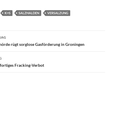
K+S
SALZHALDEN
VERSALZUNG
avigation
RAG
örde rügt sorglose Gasförderung in Groningen
G
ofortiges Fracking-Verbot