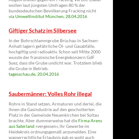
wollen laut jüngsten Umfragen 80 % der
bundesdeutschen Bevölkerung Fracking nicht
via Umweltinstitut München, 28.04.2016
Giftiger Schatz im Silbersee
In der Bohrschlammgrube Brüchau in Sachsen-
Anhalt lagern gefährliche Öl- und Gasabfälle,
hochgiftig und radioaktiv. Schon seit Mitte 2000
wusste der französische Energiekonzern GdF
Suez, dass die Grube undicht war. Trotzdem blieb
die Grube in Betrieb.
tagesschau.de, 20.04.2016
Saubermänner: Volles Rohr illegal
Rohre in Stand setzen, Armaturen und derlei, die
ihnen die Gasindustrie auf den geschotterten
Platz in der Gemeinde Neuenkirchen bei Soltau
brachte. Aber dummerweise hat die
Firma Arens
aus Saterland
»vergessen«, ihr Gewerbe im
Heidekreis ordnungsgemäß anzumelden. Eine
wasserrechtliche Erlaubnis gab es wohl auch