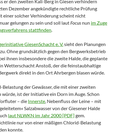
ass er den zweiten Kali-Berg in Giesen verhindern
etzten Dezember angekündigte rechtliche Prüfung
t einer solcher Verhinderung scheint nicht
uar gelungen zu sein und soll laut
Focus
nun
im Zuge
gsverfahrens stattfinden
.
erinitiative GiesenSchacht e. V.
sieht den Planungen
zu. Ohne grundsätzlich gegen den Bergwerksbetrieb
 bei ihnen insbesondere die zweite Halde, die geplante
in Wetterschacht Anstoß, der die feinstaubhaltige
Bergwerk direkt in den Ort Ahrbergen blasen würde.
-Belastung der Gewässer, die mit einer zweiten
ürde, ist der Initiative ein Dorn im Auge. Schon
orfluter – die
Innerste
, Nebenfluss der Leine – mit
ingeleitetem« Salzabwasser von der Giesener Halde
auch
laut NLWKN im Jahr 2000 [PDF]
gem.
htlinie nur von einer mäßigen Chlorid-Belastung
den konnte.