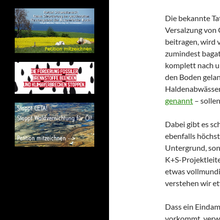
Die bekannte Tat
Versalzung von 
beitragen, wird 
zumindest bagate
komplett nach un
den Boden gelang
Haldenabwässe
genannt
– sollen
Dabei gibt es sc
ebenfalls höchs
Untergrund, son
K+S-Projektlei
etwas vollmundi
verstehen wir et
Dass ein Eindam
vorkommt, verwu