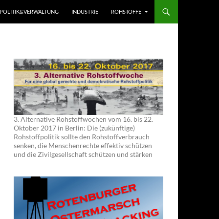
POLITIK&VERWALTUNG
INDUSTRIE
ROHSTOFFE
3. Alternative Rohstoffwochen vom 16. bis 22.
Oktober 2017 in Berlin: Die (zukünftige)
Rohstoffpolitik sollte den Rohstoffverbrauch
senken, die Menschenrechte effektiv schützen
und die Zivilgesellschaft schützen und stärken