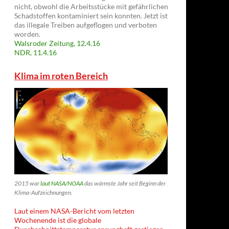
nicht, obwohl die Arbeitsstücke mit gefährlichen
Schadstoffen kontaminiert sein konnten. Jetzt ist
das illegale Treiben aufgeflogen und verboten
worden.
Walsroder Zeitung, 12.4.16
NDR, 11.4.16
Klima im roten Bereich
2015 war
laut NASA/NOAA
das wärmste Jahr seit Beginn der
Klima-Aufzeichnungen.
Laut einem NASA-Bericht vom letzten
Wochenende ist die globale