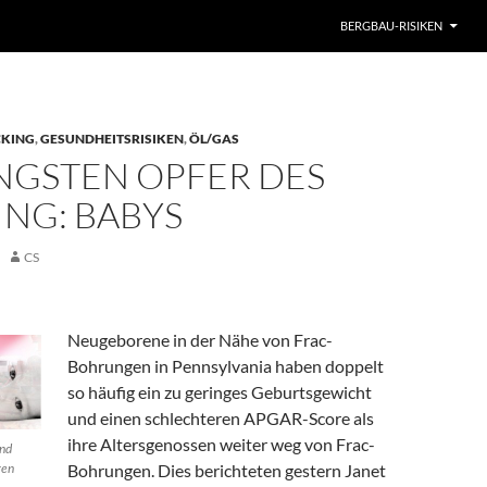
BERGBAU-RISIKEN
CKING
,
GESUNDHEITSRISIKEN
,
ÖL/GAS
ÜNGSTEN OPFER DES
NG: BABYS
CS
Neugeborene in der Nähe von Frac-
Bohrungen in Pennsylvania haben doppelt
so häufig ein zu geringes Geburtsgewicht
und einen schlechteren APGAR-Score als
ihre Altersgenossen weiter weg von Frac-
ind
gen
Bohrungen. Dies berichteten gestern Janet