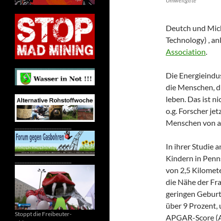
Umweltgifte
Deutch und Mich
Technology) , an
Association
.
Die Energieindus
die Menschen, d
leben. Das ist ni
o.g. Forscher jet
Menschen von al
_______________________
In ihrer Studie 
Kindern in Penn
_______________________
von 2,5 Kilomet
die Nähe der Fr
geringen Geburt
über 9 Prozent, 
Stoppt die Freibeuter-
APGAR-Score (A