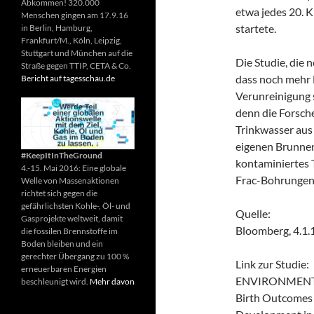
Abkommen! 320.000
etwa jedes 20. K
Menschen gingen am 17.9.16
startete.
in Berlin, Hamburg,
Frankfurt/M., Köln, Leipzig,
Stuttgart und München auf die
Die Studie, die 
Straße gegen TTIP, CETA & Co.
dass noch mehr 
Bericht auf tagesschau.de
Verunreinigung 
denn die Forsche
Trinkwasser aus
eigenen Brunnen
#KeepItInTheGround
kontaminiertes T
4.-15. Mai 2016: Eine globale
Frac-Bohrungen 
Welle von Massenaktionen
richtet sich gegen die
gefährlichsten Kohle-, Öl- und
Quelle:
Gasprojekte weltweit, damit
Bloomberg, 4.1.
die fossilen Brennstoffe im
Boden bleiben und ein
gerechter Übergang zu 100 %
Link zur Studie:
erneuerbaren Energien
ENVIRONMENT
beschleunigt wird.
Mehr davon
Birth Outcomes 