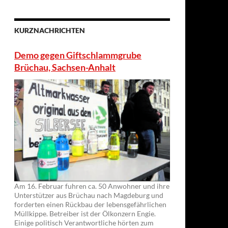
KURZNACHRICHTEN
Demo gegen Giftschlammgrube
Brüchau, Sachsen-Anhalt
Am 16. Februar fuhren ca. 50 Anwohner und ihre
Unterstützer aus Brüchau nach Magdeburg und
forderten einen Rückbau der lebensgefährlichen
Müllkippe. Betreiber ist der Ölkonzern Engie.
Einige politisch Verantwortliche hörten zum