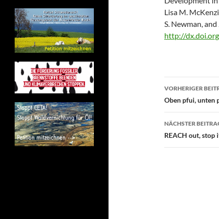
Development in
Lisa M. McKenzie
S. Newman, and 
http://dx.doi.o
Beitragsn
VORHERIGER BEIT
Oben pfui, unten 
NÄCHSTER BEITRA
REACH out, stop i