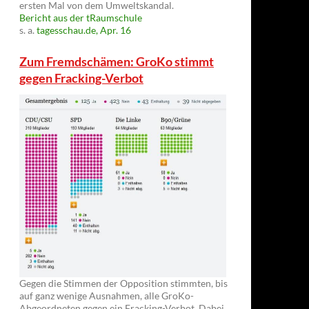
ersten Mal von dem Umweltskandal.
Bericht aus der tRaumschule
s. a.
tagesschau.de, Apr. 16
Zum Fremdschämen: GroKo stimmt
gegen Fracking-Verbot
Gegen die Stimmen der Opposition stimmten, bis
auf ganz wenige Ausnahmen, alle GroKo-
Abgeordneten gegen ein Fracking-Verbot. Dabei