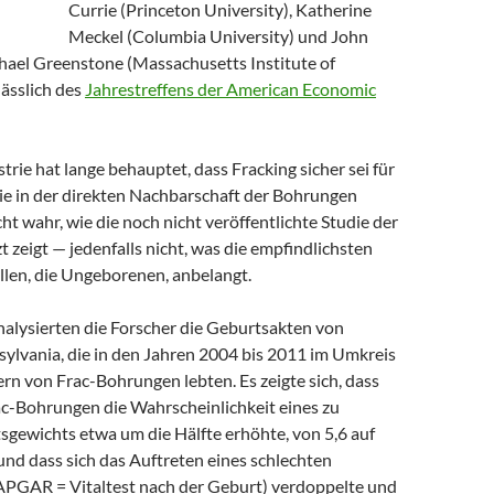
Currie (Princeton University), Katherine
Meckel (Columbia University) und John
ael Greenstone (Massachusetts Institute of
lässlich des
Jahrestreffens der American Economic
trie hat lange behauptet, dass Fracking sicher sei für
ie in der direkten Nachbarschaft der Bohrungen
cht wahr, wie die noch nicht veröffentlichte Studie der
zt zeigt — jedenfalls nicht, was die empfindlichsten
len, die Ungeborenen, anbelangt.
analysierten die Forscher die Geburtsakten von
sylvania, die in den Jahren 2004 bis 2011 im Umkreis
ern von Frac-Bohrungen lebten.
Es zeigte sich, dass
ac-Bohrungen die Wahrscheinlichkeit eines zu
sgewichts etwa um die Hälfte erhöhte, von 5,6 auf
und dass sich das Auftreten eines schlechten
PGAR = Vitaltest nach der Geburt) verdoppelte und