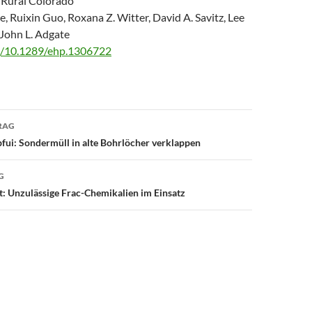
 Rural Colorado
, Ruixin Guo, Roxana Z. Witter, David A. Savitz, Lee
John L. Adgate
rg/10.1289/ehp.1306722
avigation
RAG
pfui: Sondermüll in alte Bohrlöcher verklappen
G
t: Unzulässige Frac-Chemikalien im Einsatz