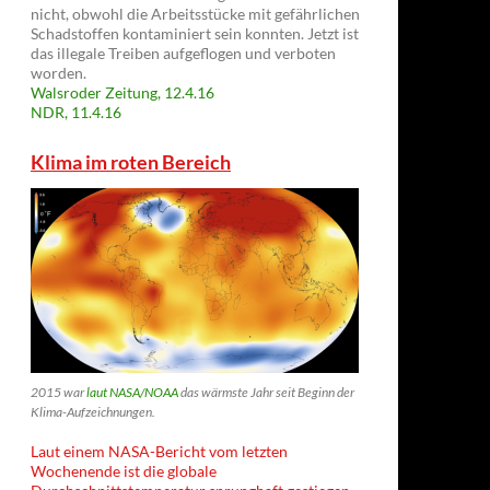
nicht, obwohl die Arbeitsstücke mit gefährlichen
Schadstoffen kontaminiert sein konnten. Jetzt ist
das illegale Treiben aufgeflogen und verboten
worden.
Walsroder Zeitung, 12.4.16
NDR, 11.4.16
Klima im roten Bereich
2015 war
laut NASA/NOAA
das wärmste Jahr seit Beginn der
Klima-Aufzeichnungen.
Laut einem NASA-Bericht vom letzten
Wochenende ist die globale