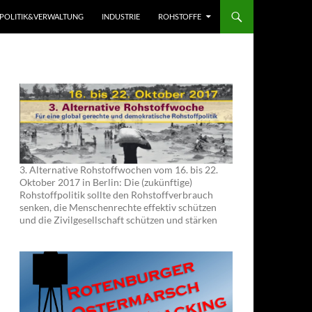
POLITIK&VERWALTUNG
INDUSTRIE
ROHSTOFFE
3. Alternative Rohstoffwochen vom 16. bis 22.
Oktober 2017 in Berlin: Die (zukünftige)
Rohstoffpolitik sollte den Rohstoffverbrauch
senken, die Menschenrechte effektiv schützen
und die Zivilgesellschaft schützen und stärken