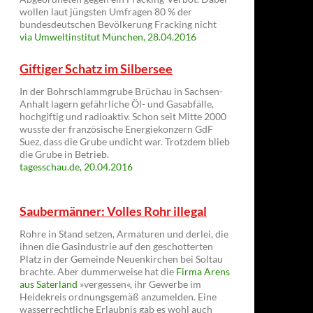
wollen laut jüngsten Umfragen 80 % der
bundesdeutschen Bevölkerung Fracking nicht
via Umweltinstitut München, 28.04.2016
Giftiger Schatz im Silbersee
In der Bohrschlammgrube Brüchau in Sachsen-
Anhalt lagern gefährliche Öl- und Gasabfälle,
hochgiftig und radioaktiv. Schon seit Mitte 2000
wusste der französische Energiekonzern GdF
Suez, dass die Grube undicht war. Trotzdem blieb
die Grube in Betrieb.
tagesschau.de, 20.04.2016
Saubermänner: Volles Rohr illegal
Rohre in Stand setzen, Armaturen und derlei, die
ihnen die Gasindustrie auf den geschotterten
Platz in der Gemeinde Neuenkirchen bei Soltau
brachte. Aber dummerweise hat die
Firma Arens
aus Saterland
»vergessen«, ihr Gewerbe im
Heidekreis ordnungsgemäß anzumelden. Eine
wasserrechtliche Erlaubnis gab es wohl auch