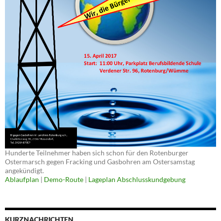
Hunderte Teilnehmer haben sich schon für den Rotenburger
Ostermarsch gegen Fracking und Gasbohren am Ostersamstag
angekündigt.
Ablaufplan
|
Demo-Route
|
Lageplan Abschlusskundgebung
KURZNACHRICHTEN