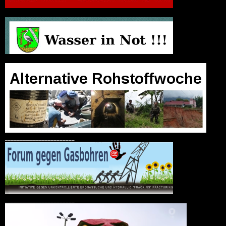
_______________________
_______________________