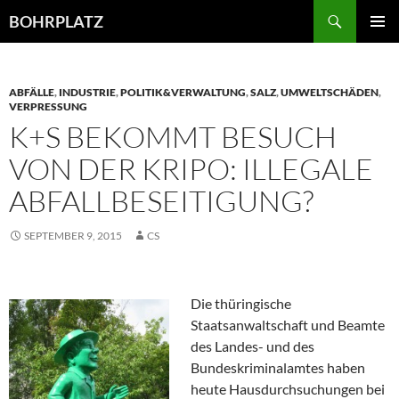
Zum
Suchen
BOHRPLATZ
Inhalt
PRIMÄR
springen
MENÜ
ABFÄLLE
,
INDUSTRIE
,
POLITIK&VERWALTUNG
,
SALZ
,
UMWELTSCHÄDEN
,
VERPRESSUNG
K+S BEKOMMT BESUCH
VON DER KRIPO: ILLEGALE
ABFALLBESEITIGUNG?
SEPTEMBER 9, 2015
CS
Die thüringische
Staatsanwaltschaft und Beamte
des Landes- und des
Bundeskriminalamtes haben
heute Hausdurchsuchungen bei