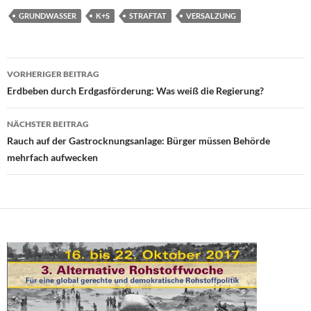
GRUNDWASSER
K+S
STRAFTAT
VERSALZUNG
Beitragsnavigation
VORHERIGER BEITRAG
Erdbeben durch Erdgasförderung: Was weiß die Regierung?
NÄCHSTER BEITRAG
Rauch auf der Gastrocknungsanlage: Bürger müssen Behörde
mehrfach aufwecken