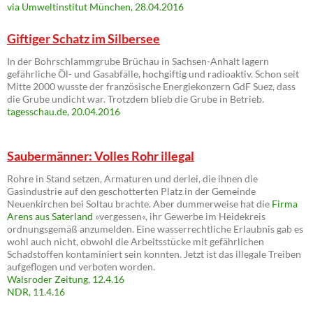
via Umweltinstitut München, 28.04.2016
Giftiger Schatz im Silbersee
In der Bohrschlammgrube Brüchau in Sachsen-Anhalt lagern
gefährliche Öl- und Gasabfälle, hochgiftig und radioaktiv. Schon seit
Mitte 2000 wusste der französische Energiekonzern GdF Suez, dass
die Grube undicht war. Trotzdem blieb die Grube in Betrieb.
tagesschau.de, 20.04.2016
Saubermänner: Volles Rohr illegal
Rohre in Stand setzen, Armaturen und derlei, die ihnen die
Gasindustrie auf den geschotterten Platz in der Gemeinde
Neuenkirchen bei Soltau brachte. Aber dummerweise hat die
Firma
Arens aus Saterland
»vergessen«, ihr Gewerbe im Heidekreis
ordnungsgemäß anzumelden. Eine wasserrechtliche Erlaubnis gab es
wohl auch nicht, obwohl die Arbeitsstücke mit gefährlichen
Schadstoffen kontaminiert sein konnten. Jetzt ist das illegale Treiben
aufgeflogen und verboten worden.
Walsroder Zeitung, 12.4.16
NDR, 11.4.16