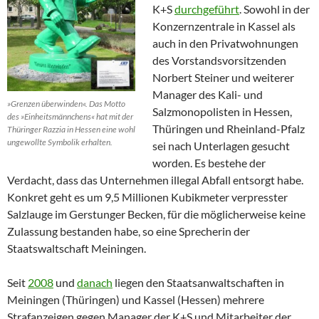
K+S
durchgeführt
. Sowohl in der
Konzernzentrale in Kassel als
auch in den Privatwohnungen
des Vorstandsvorsitzenden
Norbert Steiner und weiterer
Manager des Kali- und
»Grenzen überwinden«. Das Motto
Salzmonopolisten in Hessen,
des »Einheitsmännchens« hat mit der
Thüringen und Rheinland-Pfalz
Thüringer Razzia in Hessen eine wohl
ungewollte Symbolik erhalten.
sei nach Unterlagen gesucht
worden. Es bestehe der
Verdacht, dass das Unternehmen illegal Abfall entsorgt habe.
Konkret geht es um 9,5 Millionen Kubikmeter verpresster
Salzlauge im Gerstunger Becken, für die möglicherweise keine
Zulassung bestanden habe, so eine Sprecherin der
Staatswaltschaft Meiningen.
Seit
2008
und
danach
liegen den Staatsanwaltschaften in
Meiningen (Thüringen) und Kassel (Hessen) mehrere
Strafanzeigen gegen Manager der K+S und Mitarbeiter der