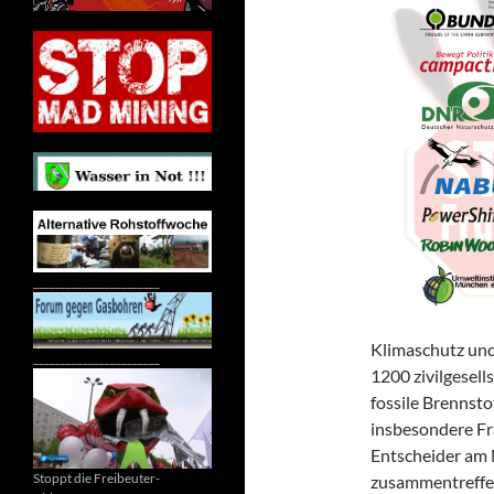
_______________________
Klimaschutz und
_______________________
1200 zivilgesell
fossile Brennst
insbesondere Fra
Entscheider am 
Stoppt die Freibeuter-
zusammentreffen,