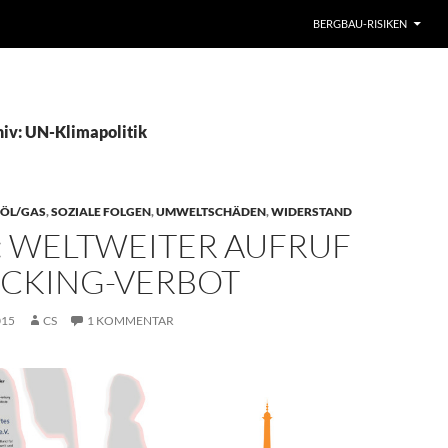
BERGBAU-RISIKEN
iv: UN-Klimapolitik
ÖL/GAS
,
SOZIALE FOLGEN
,
UMWELTSCHÄDEN
,
WIDERSTAND
: WELTWEITER AUFRUF
ACKING-VERBOT
015
CS
1 KOMMENTAR