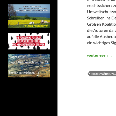
»rechtssicher« z
Umweltschutzver
Schreiben ins De
Großen Koalitio
die Autoren dara
auf die Ausbeut
ein wichtiges S
COP21: Weltweit
weiterlesen
→
ERDERWÄRMUNG