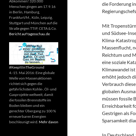
Abkommen! 320.000
die Forderung in 
Menschen gingen am 17.9.16
Regierungschefs
in Berlin, Hamburg,
Frankfurt/M., Köln, Leipzig,
Stuttgart und München auf die
Mit Tropenstürm
Straße gegen TTIP, CETA & Co.
und Südsee-Inse
Bericht auf tagesschau.de
Klima-Katastrop
Massenflucht, n
Reichtum und Ma
eine soziale Kat
#KeepItInTheGround
Klimawandel ist 
4.-15. Mai 2016: Eine globale
erhöht jedoch d
Welle von Massenaktionen
Verbrauch diese
richtet sich gegen die
gefährlichsten Kohle-, Öl- und
globalen Ausmaß
Gasprojekte weltweit, damit
müssen fossile B
die fossilen Brennstoffe im
Erreichbarkeit f
Boden bleiben und ein
gerechter Übergang zu 100 %
Gestrigen als Fo
erneuerbaren Energien
Sparsamkeit dia
beschleunigt wird.
Mehr davon
In Deutschland,