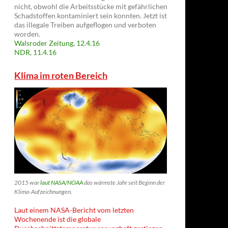
nicht, obwohl die Arbeitsstücke mit gefährlichen
Schadstoffen kontaminiert sein konnten. Jetzt ist
das illegale Treiben aufgeflogen und verboten
worden.
Walsroder Zeitung, 12.4.16
NDR, 11.4.16
Klima im roten Bereich
2015 war
laut NASA/NOAA
das wärmste Jahr seit Beginn der
Klima-Aufzeichnungen.
Laut einem NASA-Bericht vom letzten
Wochenende ist die globale