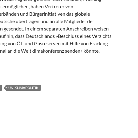
u ermöglichen, haben Vertreter von
bänden und Bürgerinitiativen das globale
utsche übertragen und an alle Mitglieder der
n gesendet. In einem separaten Anschreiben weisen
uf hin, dass Deutschlands »Beschluss eines Verzichts
ung von Öl- und Gasreserven mit Hilfe von Fracking
ignal an die Weltklimakonferenz senden« könnte.
er Aufruf zu Fracking-Verbot
UN-KLIMAPOLITIK