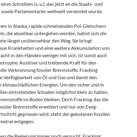
einm Schreiben (s. u.), das jetzt an die Staats- und
 sowie Parlamentarier weltweit versendet wurde.
en in Alaska, rapide schmelzenden Pol-Gletschern
ln, die absehbar untergehen werden, bahnt sich die
he längst unübersehbar den Weg. Sie bringt
eue Krankheiten und eine weitere Akkumulation von
cht in den Händen weniger mit sich, ist somit auch
astrophe. Auslöser und treibende Kraft für den
die Verbrennung fossiler Brennstoffe. Fracking
ie Verfügbarkeit von Öl und Gas und damit den
r klimaschädlichen Energien. Um den sicher und in
en eintretenden Schaden möglichst klein zu halten,
rennstoffe im Boden bleiben. Doch Fracking, das die
ossiler Brennstoffe erweitert und nur von Ewig-
rtschritt gepriesen wird, steht der gebotenen fossilen
metral entgegen.
 wo die Regierung immer noch versucht, Fracking