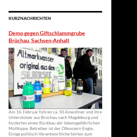
KURZNACHRICHTEN
Demo gegen Giftschlammgrube
Brüchau, Sachsen-Anhalt
Am 16. Februar fuhren ca. 50 Anwohner und ihre
Unterstützer aus Brüchau nach Magdeburg und
forderten einen Rückbau der lebensgefährlichen
Müllkippe. Betreiber ist der Ölkonzern Engie.
Einige politisch Verantwortliche hörten zum