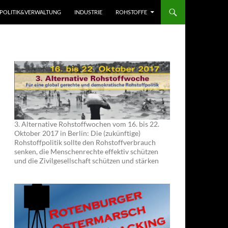
POLITIK&VERWALTUNG
INDUSTRIE
ROHSTOFFE
3. Alternative Rohstoffwochen vom 16. bis 22.
Oktober 2017 in Berlin: Die (zukünftige)
Rohstoffpolitik sollte den Rohstoffverbrauch
senken, die Menschenrechte effektiv schützen
und die Zivilgesellschaft schützen und stärken