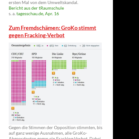
ersten Mal von dem Umweltskandal.
Bericht aus der tRaumschule
s. a.
tagesschau.de, Apr. 16
Zum Fremdschämen: GroKo stimmt
gegen Fracking-Verbot
Gegen die Stimmen der Opposition stimmten, bis
auf ganz wenige Ausnahmen, alle GroKo-
Abgeordneten gegen ein Fracking-Verbot. Dabei