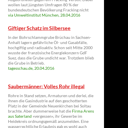
wollen laut jüngsten Umfragen 80 % der
bundesdeutschen Bevölkerung Fracking nicht
via Umweltinstitut München, 28.04.2016
Giftiger Schatz im Silbersee
In der Bohrschlammgrube Brüchau in Sachsen-
Anhalt lagern gefährliche Öl- und Gasabfälle,
hochgiftig und radioaktiv. Schon seit Mitte 2000
wusste der französische Energiekonzern GdF
Suez, dass die Grube undicht war. Trotzdem blieb
die Grube in Betrieb.
tagesschau.de, 20.04.2016
Saubermänner: Volles Rohr illegal
Rohre in Stand setzen, Armaturen und derlei, die
ihnen die Gasindustrie auf den geschotterten
Platz in der Gemeinde Neuenkirchen bei Soltau
brachte. Aber dummerweise hat die
Firma Arens
aus Saterland
»vergessen«, ihr Gewerbe im
Heidekreis ordnungsgemäß anzumelden. Eine
wasserrechtliche Erlaubnis gab es wohl auch