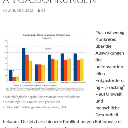
JANUAR 3, 2015
CS
Noch ist wenig
Konkretes
über die
Auswirkungen
der
unkonvention
ellen
Erdgasförderu
ng – „Fracking“
– auf Umwelt
Epidemiologische Ergebnisse zur Inzidenz verschiedener
und
Erkrankungen im Umkreis von gefrackten
Erdöl-/Erdgasbohrungen in Pennsylvania, USA
menschliche
Gesundheit
bekannt. Die jetzt erschienene Publikation von Rabinowitz et