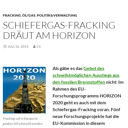
FRACKING
,
ÖL/GAS
,
POLITIK&VERWALTUNG
SCHIEFERGAS-FRACKING
DRÄUT AM HORIZON
JULI 16, 2015
CS
Als gäbe es das
Gebot des
schnellstmöglichen Ausstiegs aus
den fossilen Brennstoffen
nicht: Im
Rahmen des EU-
Forschungsprogramms HORIZON
2020 geht es auch mit dem
Schiefergas-Fracking voran. Fünf
neue Forschungsprojekte hat die
Fracking soll in Europa im
EU-Kommission in diesem
großen Stil erforscht werden