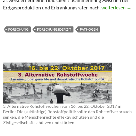
al. weist erneut einen kausalen Zusammenhang zwischen der
Deutlich mehr 
Erdgasproduktion und Erkrankungsraten nach.
weiterlesen
→
FORSCHUNG
FORSCHUNGSDEFIZIT
PATHOGEN
3. Alternative Rohstoffwochen vom 16. bis 22. Oktober 2017 in
Berlin: Die (zukünftige) Rohstoffpolitik sollte den Rohstoffverbrauch
senken, die Menschenrechte effektiv schützen und die
Zivilgesellschaft schützen und stärken