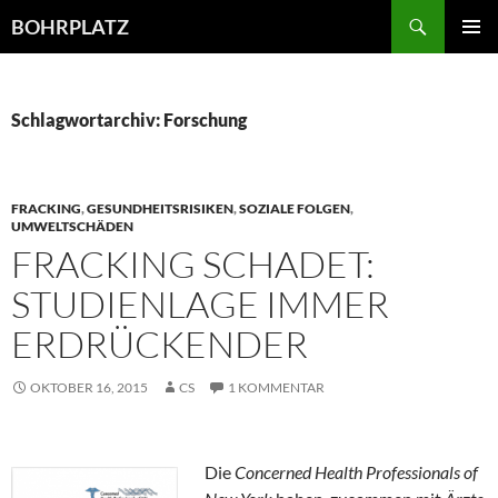
Zum
Suchen
BOHRPLATZ
Inhalt
PRIMÄR
springen
MENÜ
Schlagwortarchiv: Forschung
FRACKING
,
GESUNDHEITSRISIKEN
,
SOZIALE FOLGEN
,
UMWELTSCHÄDEN
FRACKING SCHADET:
STUDIENLAGE IMMER
ERDRÜCKENDER
OKTOBER 16, 2015
CS
1 KOMMENTAR
Die
Concerned Health Professionals of