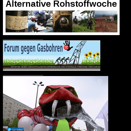
_______________________
_______________________