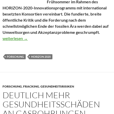
Frühsommer im Rahmen des
HORIZON-2020-Innovationsprogramms mit international
besetzten Konsortien vereinbart. Die fundierte, breite
öffentliche Kritik und die Forderung nach dem
schnellstmöglichen Ende der fossilen Ära werden dabei auf
Umweltsorgen und Akzeptanzprobleme geschrumpft.
Schiefergas-Fracking dräut am HORIZON
weiterlesen
→
FORSCHUNG
HORIZON 2020
FORSCHUNG
,
FRACKING
,
GESUNDHEITSRISIKEN
DEUTLICH MEHR
GESUNDHEITSSCHÄDEN
AN GASBOHRUNGEN