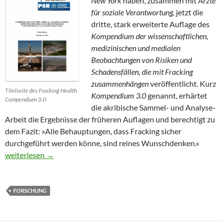
New York
haben, zusammen mit
Ärzte
für soziale Verantwortung
, jetzt die
dritte, stark erweiterte Auflage des
Kompendium der wissenschaftlichen,
medizinischen und medialen
Beobachtungen von Risiken und
Schadensfällen, die mit Fracking
zusammenhängen
veröffentlicht. Kurz
Titelseite des Fracking Health
Kompendium 3.0
genannt, erhärtet
Compendium 3.0
die akribische Sammel- und Analyse-
Arbeit die Ergebnisse der früheren Auflagen und berechtigt zu
dem Fazit: »Alle Behauptungen, dass Fracking sicher
durchgeführt werden könne, sind reines Wunschdenken.«
Fracking schadet: Studienlage immer erdrückender
weiterlesen
→
FORSCHUNG